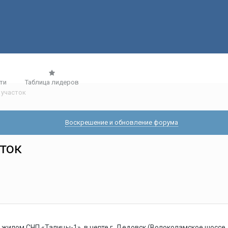
ти
Таблица лидеров
 участок
Воскрешение и обновление форума
ток
жилом СНП «Талицы-1», в черте г. Дедовск (Волоколамское шоссе,