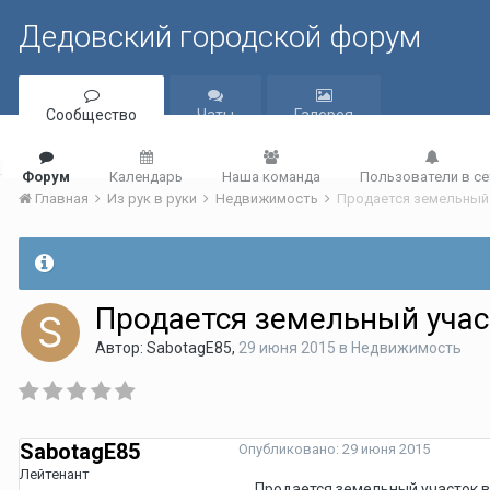
Дедовский городской форум
Сообщество
Чаты
Галерея
Форум
Календарь
Наша команда
Пользователи в се
Главная
Из рук в руки
Недвижимость
Продается земельный
Продается земельный учас
Автор:
SabotagE85
,
29 июня 2015
в
Недвижимость
SabotagE85
Опубликовано:
29 июня 2015
Лейтенант
Продается земельный участок в 