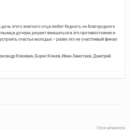
а дочь этого знатного отца любит бедного, но благородного
тельница дочери, решает вмешаться в это противостояние и
 устроить счастье молодых – разве это не счастливый финал
Александр Клюквин, Борис Клюев, Иван Замотаев, Дмитрий
Вся активность