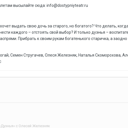
илетам высылайте сюда: info@dostypniyteatr.ru
 хочет выдать свою дочь за старого, но богатого? Что делать, когд
чести каждого – отстоять свой выбор? И только дуэнья – воспита
спрями. Прибрать к своим рукам богатенького старичка, а заодно
емогай, Семен Стругачев, Олеся Железняк, Наталья Скоморохова, 
с
«Дуэнья» с Олесей Железняк