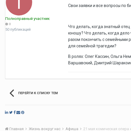
Свои заявки и все вопросы по б
Полноправный участник
0
Что делать, когда знатный отец
50 публикаций
юношу? Что делать, когда дело 
разом покончить с семейными ра
для семейной трагедии?
В ролях: Олег Кассин, Ольга Н
Варшавский, Дмитрий Шаракои
ПЕРЕЙТИ К СПИСКУ ТЕМ
Главная
Жизнь вокруг нас
Афиша
21 мая комическая опера 