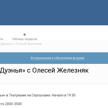
ти
Таблица лидеров
«Дуэнья» с Олесей Железняк
Воскрешение и обновление форума
«Дуэнья» с Олесей Железняк
я» в Театриуме на Серпуховке. Начало в 19:30
сто 2000-3500