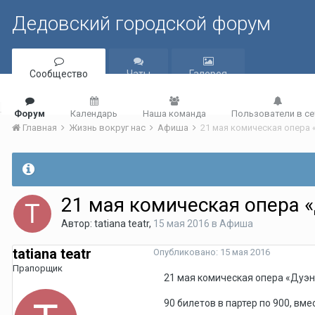
Дедовский городской форум
Сообщество
Чаты
Галерея
Форум
Календарь
Наша команда
Пользователи в се
Главная
Жизнь вокруг нас
Афиша
21 мая комическая опера 
21 мая комическая опера 
Автор:
tatiana teatr
,
15 мая 2016
в
Афиша
tatiana teatr
Опубликовано:
15 мая 2016
Прапорщик
21 мая комическая опера «Дуэнь
90 билетов в партер по 900, вме