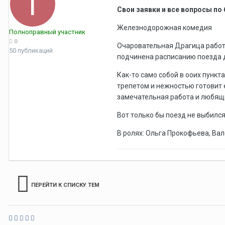
Свои заявки и все вопросы по
Железнодорожная комедия
Полноправный участник
0
Очаровательная Драгица работае
50 публикаций
подчинена расписанию поезда д
Как-то само собой в ооих пунк
трепетом и нежностью готовит 
замечательная работа и любящ
Вот только бы поезд не выбилс
В ролях: Ольга Прокофьева, Вал
ПЕРЕЙТИ К СПИСКУ ТЕМ