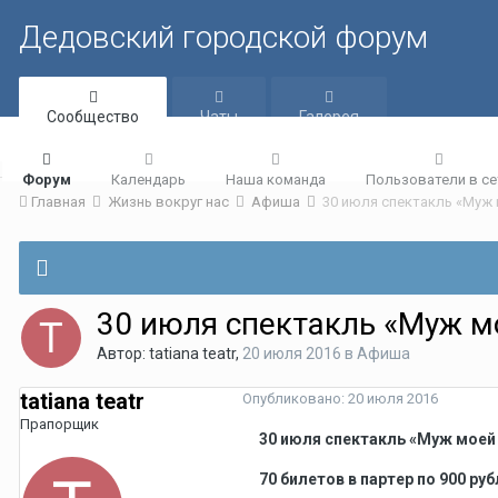
Дедовский городской форум
Сообщество
Чаты
Галерея
Форум
Календарь
Наша команда
Пользователи в се
Главная
Жизнь вокруг нас
Афиша
30 июля спектакль «Муж 
30 июля спектакль «Муж м
Автор:
tatiana teatr
,
20 июля 2016
в
Афиша
tatiana teatr
Опубликовано:
20 июля 2016
Прапорщик
30 июля спектакль «Муж моей 
70 билетов в партер по 900 ру