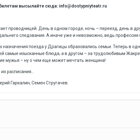
 билетам высылайте сюда: info@dostypniyteatr.ru
т проводницей. День в одном городе, ночь – переезд, день в дру
альнего следования. А иначе уже и невозможно, ведь профессия 
тах назначения поезда у Драгицы образовались семьи. Теперь в од
ей самые изысканные блюда, а в другом – за трудолюбивым Жакрец
ие мужья – ну о чем еще может мечтать женщина!
я из расписания…
ерий Гаркалин, Семен Стругачев.