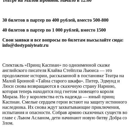
Театре на Малой Бронной. Начало в 12:00
30 билетов в партер по 400 рублей, вместо 500-800
40 билетов в партер по 1 000 рублей, вместо 1500
Свои заявки и все вопросы по билетам высылайте сюда:
info@dostypniyteatr.ru
Спектакль «Принц Каспиан» по одноименной сказке
английского писателя Клайва Стейплза Льюиса — это
продолжение истории, рассказанной в постановке Театра на
Малой Бронной «Тайна старого шкафа». Питер, Эдмунд и
Люси снова возвращаются в сказочную страну Нарнию,
которая теперь находится под гнетом зловещего короля
Мираза. Но у королевства есть надежда — юный принц
Каспиан. Смелые сердцем герои встают на защиту истинного
наследника. Их снова ждут захватывающие приключения,
испытания и опасности. Собрав армию сказочных существ во
главе с Львом Асланом, дети начинают новую битву Добра со
Злом.