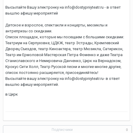
Высылайте Вашу электронку на info@dostypniyteatr.ru - в ответ
вышлю афишу мероприятий
Детское и взрослое, спектакли и концерты, мюзиклы и
антрепризы со скидками.
Список площадок, которые мы посещаем с большими скидками:
Театриум на Серпуховке, ЦДКЖ, театр Эстрады, Кремлевский
Дворец Съездов, театр Киноактера, театр Мюзикла, Сатирикон,
Театр им Ермоловой Мастерская Петра Фоменко и даже Театра
Станиславского и Немировича-Данченко, Цирк на Вернадском,
Крокус Сити Холл, Театр Русской песни и многие многие другие,
список постоянно расширяется, присоединяйтесь!
Высылайте вашу электронку на info@dostypniyteatr.ru- в ответ
вышлю афишу мероприятий.
в Цирк
Подписчики
0