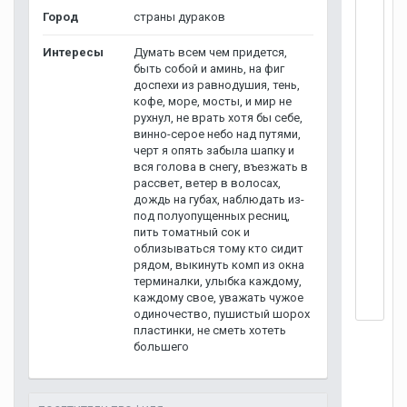
Город
страны дураков
Интересы
Думать всем чем придется,
быть собой и аминь, на фиг
доспехи из равнодушия, тень,
кофе, море, мосты, и мир не
рухнул, не врать хотя бы себе,
винно-серое небо над путями,
черт я опять забыла шапку и
вся голова в снегу, въезжать в
рассвет, ветер в волосах,
дождь на губах, наблюдать из-
под полуопущенных ресниц,
пить томатный сок и
облизываться тому кто сидит
рядом, выкинуть комп из окна
терминалки, улыбка каждому,
каждому свое, уважать чужое
одиночество, пушистый шорох
пластинки, не сметь хотеть
большего