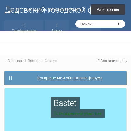
Дедовский городской форум
Регистрация
Уже зарегистрированы? Войти
Сообщество
Чаты
Галерея
Главная
Bastet
Статус
Вся активность
Воскрешение и обновление форума
Bastet
Полноправный участник