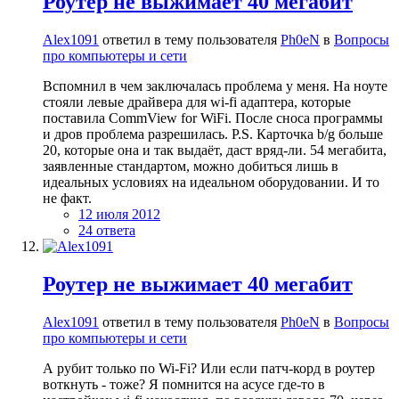
Роутер не выжимает 40 мегабит
Alex1091
ответил в тему пользователя
Ph0eN
в
Вопросы
про компьютеры и сети
Вспомнил в чем заключалась проблема у меня. На ноуте
стояли левые драйвера для wi-fi адаптера, которые
поставила CommView for WiFi. После сноса программы
и дров проблема разрешилась. P.S. Карточка b/g больше
20, которые она и так выдаёт, даст вряд-ли. 54 мегабита,
заявленные стандартом, можно добиться лишь в
идеальных условиях на идеальном оборудовании. И то
не факт.
12 июля 2012
24 ответа
Роутер не выжимает 40 мегабит
Alex1091
ответил в тему пользователя
Ph0eN
в
Вопросы
про компьютеры и сети
А рубит только по Wi-Fi? Или если патч-корд в роутер
воткнуть - тоже? Я помнится на асусе где-то в