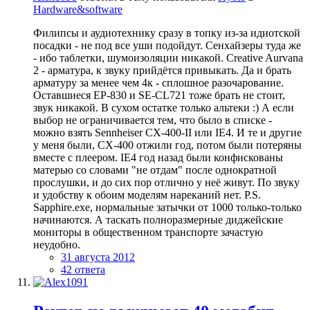
Hardware&software
Филипсы и аудиотехнику сразу в топку из-за идиотской
посадки - не под все уши подойдут. Сенхайзеры туда же
- ибо таблетки, шумоизоляции никакой. Creative Aurvana
2 - арматура, к звуку прийдётся привыкать. Да и брать
арматуру за менее чем 4к - сплошное разочарование.
Оставшиеся EP-830 и SE-CL721 тоже брать не стоит,
звук никакой. В сухом остатке только альтеки :) А если
выбор не ограничивается тем, что было в списке -
можно взять Sennheiser CX-400-II или IE4. И те и другие
у меня были, CX-400 отжили год, потом были потеряны
вместе с плеером. IE4 год назад были конфискованы
матерью со словами "не отдам" после однократной
прослушки, и до сих пор отлично у неё живут. По звуку
и удобству к обоим моделям нареканий нет. P.S.
Sapphire.exe, нормальные затычки от 1000 только-только
начинаются. А таскать полноразмерные диджейские
мониторы в общественном транспорте зачастую
неудобно.
31 августа 2012
42 ответа