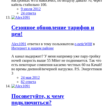
настройках wi-fi накосячил, по воздуху давало 70, через
кабель стабильно 100.
9 июля 2012
24 ответа
Сезонное обновление тарифов и
цен!
Alex1091
ответил в тему пользователя
e-neticW0lf
в
Интернет в нашем районе
А канал выдержит? У меня например уже пару-тройку
ночей скорость выше 55 Мбит не поднимается. Так что
есть некоторые сомнения касаемо честных 60 на Качай!
во времы дневной/вечерней нагрузки. P.S. Энергетиков
3
24 мая 2012
82 ответа
Посоветуйте, к чему
подключиться?