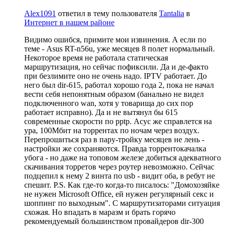
Alex1091
ответил в тему пользователя
Tantalia
в
Интернет в нашем районе
Видимо ошибся, примите мои извинения. А если по
теме - Asus RT-n56u, уже месяцев 8 полет нормальный.
Некоторое время не работала статическая
маршрутизация, но сейчас пофиксили. Да и де-факто
при безлимите оно не очень надо. IPTV работает. До
него был dir-615, работал хорошо года 2, пока не начал
вести себя непонятным образом (банально не видел
подключенного wan, хотя у товарища до сих пор
работает исправно). Да и не вытянул бы 615
современные скорости по pptp. Асус же справлется на
ура, 100Мбит на торрентах по ночам через воздух.
Перепрошиться раз в пару-тройку месяцев не лень -
настройки же сохраняются. Правда торрентокачалка
убога - но даже на топовом железе добиться адекватного
скачивания торретов через роутер невозможно. Сейчас
подцепил к нему 2 винта по usb - видит оба, в ребут не
спешит. P.S. Как где-то когда-то писалось: "Домохозяйке
не нужен Microsoft Office, ей нужен регулярный секс и
шоппинг по выходным". С маршрутизаторами ситуация
схожая. Но впадать в маразм и брать горячо
рекомендуемый большинством провайдеров dir-300