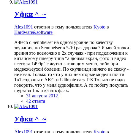
Уфки ^_~
Alex1091
ответил в тему пользователя
Kyoto
в
Hardware&software
A4tech с Sennheiser на одном уровне по качеству
звучания, но Sennheiser в 5-10 раз дороже? Я моей точки
зрения это возможно в 2х случаях - при подключении к
китайскому плееру типа "2 дюйма экран, фото и видео
всего за 1499р" с жутко лагающим меню, либо при
медвежьеухой болезни. По скулканди ничего не скажу -
не юзал. Только то что у них некоторые модели почти
1в1 содраны с AKG и Ultimate ears. P.S.Только не надо
говорить, что у меня аудиофилия. А то побегу покупать
шуры за 15к и качать флак.
31 августа 2012
42 ответа
Уфки ^_~
Alex1091
ответил в тему пользователя
Kyoto
в