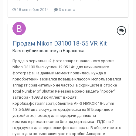
18 сентября 2014
3 ответа
Продам Nikon D3100 18-55 VR Kit
Bars
опубликовал тему в
Барахолка
Продаю зеркальный фотоаппарат начального уровня
Nikon D3100.Был куплен 12.05.14г. для начинающего
фотографа.На данный момент появилась нужда в
приобретении зеркалки повыше классом.Использовался
аппарат сравнительно не часто.На скриншоте в строке
Total Number of Shutter Releases можно видеть "пробег"
затвора - 1093.В комплект входят:
коробка,фотоаппарат,объектив AF-S NIKKOR 18-55mm
1:3.5-5.6G,два аккумулятора,флешка на 8ГБ,зарядное
устройство,провод для передачи данных на
компьютер,пластиковая бленда,сертификат ПДО на 2
года,сумка для переноски фотоаппарата.В общем все что
нужно для пользования уже в коробке.Аппарат в