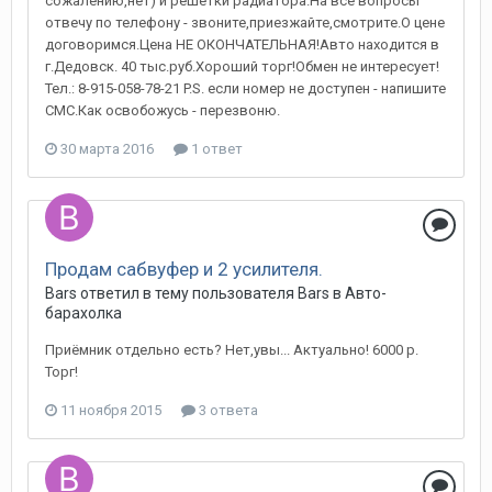
сожалению,нет) и решетки радиатора.На все вопросы
отвечу по телефону - звоните,приезжайте,смотрите.О цене
договоримся.Цена НЕ ОКОНЧАТЕЛЬНАЯ!Авто находится в
г.Дедовск. 40 тыс.руб.Хороший торг!Обмен не интересует!
Тел.: 8-915-058-78-21 P.S. если номер не доступен - напишите
СМС.Как освобожусь - перезвоню.
30 марта 2016
1 ответ
Продам сабвуфер и 2 усилителя.
Bars
ответил в тему пользователя
Bars
в
Авто-
барахолка
Приёмник отдельно есть? Нет,увы... Актуально! 6000 р.
Торг!
11 ноября 2015
3 ответа