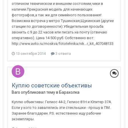
отличном техническом и внешнем состоянии,чеки в
наличии.Прекрасная модель для начинающих
фотографов,а так же для семейного пользования!
Возможна встреча у метро Тушинская,Щукинская (другие
станции по договоренности).Убедительная просьба
звонить с 9 до 22 часов или писать на почту (отвечаю
оперативно). Цена 14 500 руб. Собственно вот:
http://www.avito.ru/moskva/fototehnika/nik...r_kit_407048133
13 сентября 2014
3 ответа
Куплю советские объективы
Bars
опубликовал тему в
Барахолка
Куплю объективы: Гелиос 44-2, Гелиос 81Н и Юпитер 37А.
Если у кого то завалялись эти стеклышки - прошу в ПМ.
Заранее благодарен. P.S. естественно ищу рабочие
экземпляры.