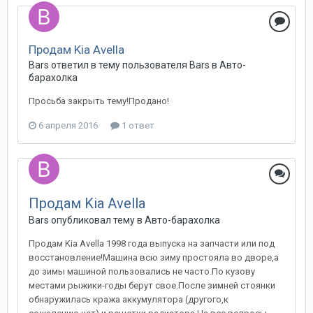
Продам Kia Avella
Bars
ответил в тему пользователя
Bars
в
Авто-
барахолка
Просьба закрыть тему!Продано!
6 апреля 2016
1 ответ
Продам Kia Avella
Bars
опубликовал тему в
Авто-барахолка
Продам Kia Avella 1998 года выпуска на запчасти или под
восстановление!Машина всю зиму простояла во дворе,а
до зимы машиной пользовались не часто.По кузову
местами рыжики-годы берут свое.После зимней стоянки
обнаружилась кража аккумулятора (другого,к