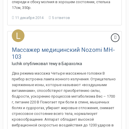
спереди и сбоку молния в хорошем состоянии, стелька
17см, 350р.
11 декабря 2014
5 ответов
Массажер медицинский Nozomi MH-
103
luchik
опубликовал тему в
Барахолка
Два режима массажа Четыре массажные головки В
прибор встроена лампа ионного излучения. Отрицательно
заряженные ионы, которые называют «воздушными
витаминами», способствуют приобретению силы,
бодрости, ускорению процессов метаболизма Вес – 1700
г, питание 220 В Помогает при боли в спине, мышечных
болях и судорогах, убирает жировые отложения, снимает
стрессовое состояние всего тела, нормализует
кровообращение. Аппарат обладает высокой
вибрационной скоростью воздействия до 1200 ударов в