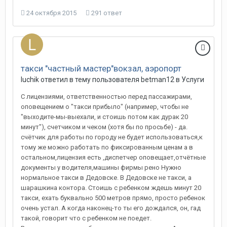
24 октября 2015
291 ответ
такси "частный мастер"вокзал, аэропорт
luchik
ответил в тему пользователя
betman12
в
Услуги
С лицензиями, ответственностью перед пассажирами,
оповещением о "такси прибыло" (например, чтобы не
"выходите-мы-выехали, и стоишь потом как дурак 20
минут"), счетчиком и чеком (хотя бы по просьбе) - да.
счётчик для работы по городу не будет использоваться,к
тому же можно работать по фиксированным ценам а в
остальном,лицензия есть ,диспетчер оповещает,отчётные
документы у водителя,машины фирмы рено Нужно
нормальное такси в Дедовске. В Дедовске не такси, а
шарашкина контора. Стоишь с ребенком ждешь минут 20
такси, ехать буквально 500 метров прямо, просто ребенок
очень устал. А когда наконец-то ты его дождался, он, гад
такой, говорит что с ребенком не поедет.