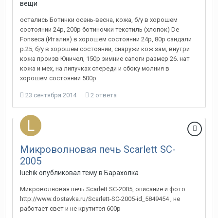
вещи
остались Ботинки осень-весна, кожа, б/у в хорошем
состоянии 24р, 200р ботиночки текстиль (хлопок) De
Fonseca (Италия) в хорошем состоянии 24р, 80р сандали
р.25, б/у в хорошем состоянии, снаружи кож зам, внутри
кожа произв Юничел, 150р зимние сапоги размер 26. нат
кожа и мех, на липучках спереди и сбоку молния в
хорошем состоянии 500р
23 сентября 2014
2 ответа
Микроволновая печь Scarlett SC-
2005
luchik
опубликовал тему в
Барахолка
Микроволновая печь Scarlett SC-2005, описание и фото
http://www.dostavka.ru/Scarlett-SC-2005-id_5849454 , не
работает свет и не крутится 600р