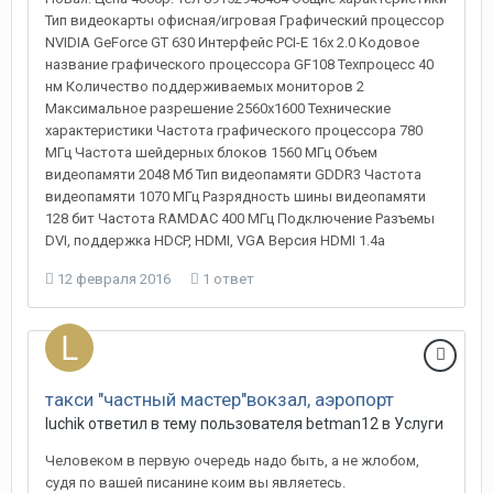
Тип видеокарты офисная/игровая Графический процессор
NVIDIA GeForce GT 630 Интерфейс PCI-E 16x 2.0 Кодовое
название графического процессора GF108 Техпроцесс 40
нм Количество поддерживаемых мониторов 2
Максимальное разрешение 2560x1600 Технические
характеристики Частота графического процессора 780
МГц Частота шейдерных блоков 1560 МГц Объем
видеопамяти 2048 Мб Тип видеопамяти GDDR3 Частота
видеопамяти 1070 МГц Разрядность шины видеопамяти
128 бит Частота RAMDAC 400 МГц Подключение Разъемы
DVI, поддержка HDCP, HDMI, VGA Версия HDMI 1.4a
12 февраля 2016
1 ответ
такси "частный мастер"вокзал, аэропорт
luchik
ответил в тему пользователя
betman12
в
Услуги
Человеком в первую очередь надо быть, а не жлобом,
судя по вашей писанине коим вы являетесь.