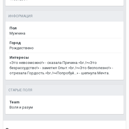
ИНФОРМАЦИЯ
Пол
Мужчина
Город
Рождествено
Интересы
«Это невозможно!» - сказала Причина.<br />«Это
безрассудство!» - заметил Опыт.<br />«Это бесполезно!» -
отрезала Гордость.<br />«Попробуй…» - шепнула Мечта.
СТАРЫЕ ПОЛЯ
Team
Воля и разум