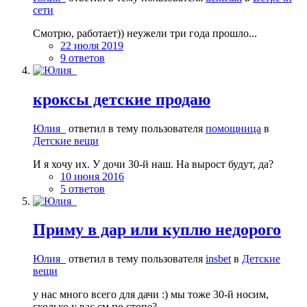
сети
Смотрю, работает)) неужели три года прошло...
22 июля 2019
9 ответов
кроксы детские продаю
Юлия_
ответил в тему пользователя
помощница
в
Детские вещи
И я хочу их. У дочи 30-й наш. На вырост будут, да?
10 июня 2016
5 ответов
Приму в дар или куплю недорого
Юлия_
ответил в тему пользователя
insbet
в
Детские
вещи
у нас много всего для дачи :) мы тоже 30-й носим,
сколько у вас см по стопе?