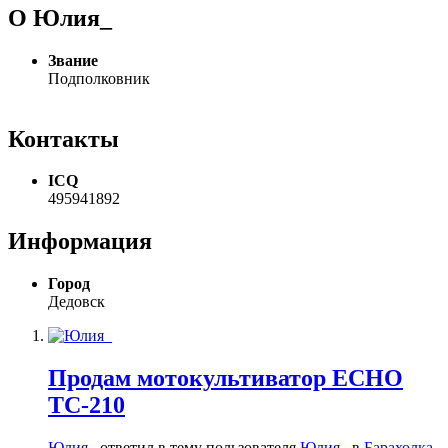
О Юлия_
Звание
Подполковник
Контакты
ICQ
495941892
Информация
Город
Дедовск
Продам мотокультиватор ECHO
TC-210
Юлия_
ответил в тему пользователя
Юлия_
в
Барахолка