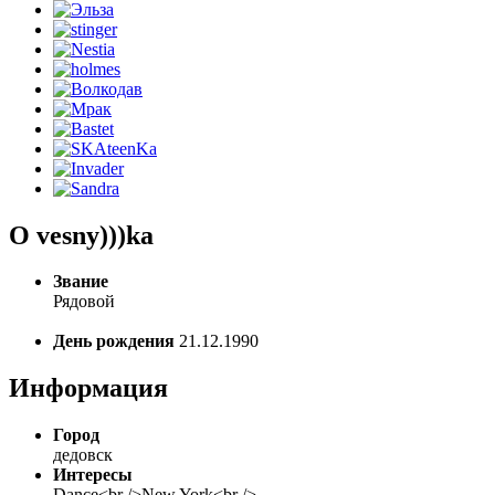
О vesny)))ka
Звание
Рядовой
День рождения
21.12.1990
Информация
Город
дедовск
Интересы
Dance<br />New York<br />