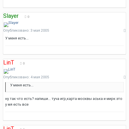
Slayer
0
Опубликовано:
3 мая 2005
У меня есть...
LinT
0
Опубликовано:
4 мая 2005
У меня есть...
ну так что есть? напиши... туча игр,карта москвы аська и мирк это
у мя есть все
LinT