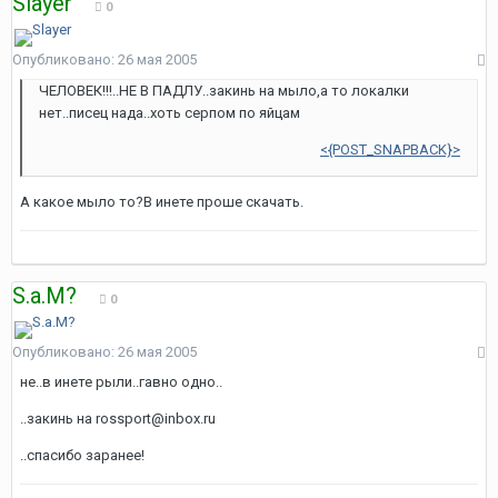
Slayer
0
Опубликовано:
26 мая 2005
ЧЕЛОВЕК!!!..НЕ В ПАДЛУ..закинь на мыло,а то локалки
нет..писец нада..хоть серпом по яйцам
<{POST_SNAPBACK}>
А какое мыло то?В инете проше скачать.
S.a.M?
0
Опубликовано:
26 мая 2005
не..в инете рыли..гавно одно..
..закинь на rossport@inbox.ru
..спасибо заранее!