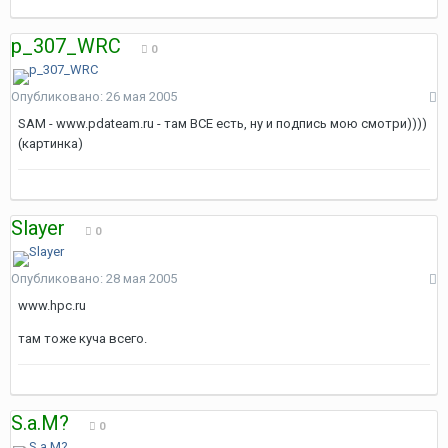
p_307_WRC
0
Опубликовано:
26 мая 2005
SAM - www.pdateam.ru - там ВСЕ есть, ну и подпись мою смотри))))
(картинка)
Slayer
0
Опубликовано:
28 мая 2005
www.hpc.ru
там тоже куча всего.
S.a.M?
0