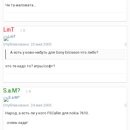
Че та маловата...
LinT
0
Опубликовано:
23 мая 2005
А есть у ково-нибуть для Sony Ericsson что либо?
что те надо то? игры/софт?
S.a.M?
0
Опубликовано:
24 мая 2005
Народ..а есть ли у кого FSCaller для nokia 7610..
..очень нада!