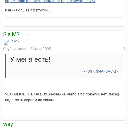
http://forum.dedowsk.com/index.php?showtopic=757
извиняюсь за оффтопик...
S.a.M?
0
Опубликовано:
24 мая 2005
У меня есть!
<{POST_SNAPBACK}>
ЧЕЛОВЕК!!!..НЕ В ПАДЛУ..закинь на мыло,а то локалки нет..писец
нада..хоть серпом по яйцам
way
0