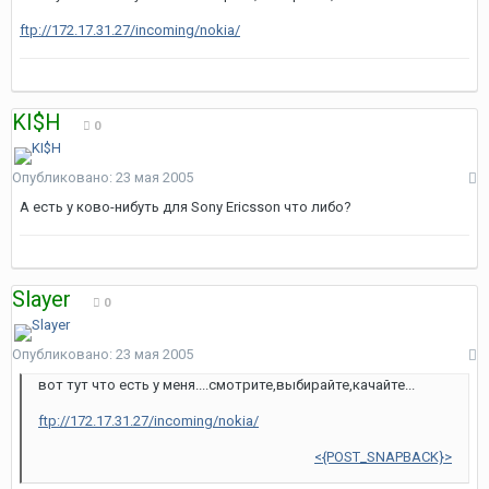
ftp://172.17.31.27/incoming/nokia/
KI$H
0
Опубликовано:
23 мая 2005
А есть у ково-нибуть для Sony Ericsson что либо?
Slayer
0
Опубликовано:
23 мая 2005
вот тут что есть у меня....смотрите,выбирайте,качайте...
ftp://172.17.31.27/incoming/nokia/
<{POST_SNAPBACK}>