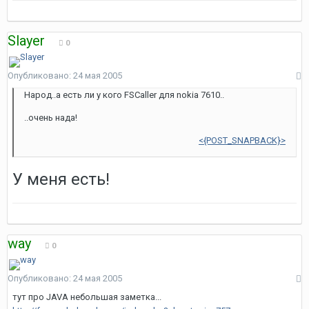
Slayer
0
Опубликовано:
24 мая 2005
Народ..а есть ли у кого FSCaller для nokia 7610..
..очень нада!
<{POST_SNAPBACK}>
У меня есть!
way
0
Опубликовано:
24 мая 2005
тут про JAVA небольшая заметка...