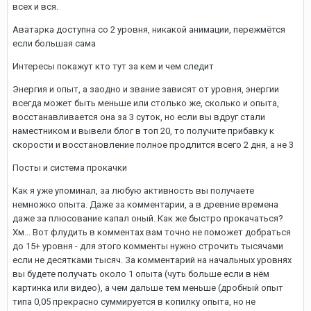
всех и вся.
Аватарка доступна со 2 уровня, никакой анимации, пережмётся
если большая сама
Интересы покажут кто тут за кем и чем следит
Энергия и опыт, а заодно и звание зависят от уровня, энергии
всегда может быть меньше или столько же, сколько и опыта,
восстанавливается она за 3 суток, но если вы вдруг стали
наместником и вывели блог в топ 20, то получите прибавку к
скорости и восстановление полное продлится всего 2 дня, а не 3
Посты и система прокачки
Как я уже упоминал, за любую активность вы получаете
немножко опыта. Даже за комментарии, а в древние времена
даже за плюсование капал оный. Как же быстро прокачаться?
Хм... Вот флудить в комментах вам точно не поможет добраться
до 15+ уровня - для этого комменты нужно строчить тысячами
если не десятками тысяч. За комментарий на начальных уровнях
вы будете получать около 1 опыта (чуть больше если в нём
картинка или видео), а чем дальше тем меньше (дробный опыт
типа 0,05 прекрасно суммируется в копилку опыта, но не