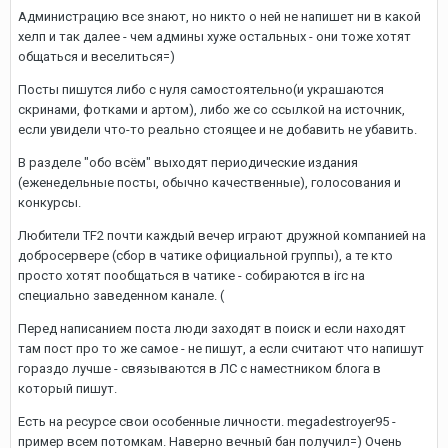
Администрацию все знают, но никто о ней не напишет ни в какой
хелп и так далее - чем админы хуже остальных - они тоже хотят
общаться и веселиться=)
Посты пишутся либо с нуля самостоятельно(и украшаются
скринами, фотками и артом), либо же со ссылкой на источник,
если увидели что-то реально стоящее и не добавить не убавить.
В разделе "обо всём" выходят периодические издания
(еженедельные посты, обычно качественные), голосования и
конкурсы.
Любители TF2 почти каждый вечер играют дружной компанией на
добросервере (сбор в чатике официальной группы), а те кто
просто хотят пообщаться в чатике - собираются в irc на
специально заведенном канале. (
Перед написанием поста люди заходят в поиск и если находят
там пост про то же самое - не пишут, а если считают что напишут
гораздо лучше - связываются в ЛС с наместником блога в
который пишут.
Есть на ресурсе свои особенные личности. megadestroyer95 -
пример всем потомкам. Наверно вечный бан получил=) Очень