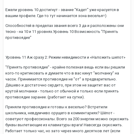
Ежели уровень 10 достигнут - звание "Кадет" уже красуется в
вашим профиле. Где-то тут начинается зона веселья=)
Способностей в пределах звания всего 3 да и расположены они
тесно - на 10 и 11 уровнях.Уровень 10 Возможность "Принять
противоядие"
Уровень 11 Аж сразу 2: Режим невидимости и «Наложить шепот»
"Принять противоядие" - крайне полезная вещь если вы решили
кого-то критиковать и думаете что в вас кинут "молчанку" на
часок. Принимается противоядие не "от" а предварительно.
Дёшево и достаточно сердито, при этом не защитит вас от
крутой молчанки - только от обычной и только если принять
противоядие заранее. (работает на сутки).
Приняли противоядие и готовы к веселью? Встретили
школьника, невдумчиво орущего в комментариях? Шёпот -
советуют профессионалы. Всего за 200 энергии можно скукожить
буквы вылетающие из клавиатуры врага! Навсегда скукожить.
Работает только час, но зато через много десятков лет (если