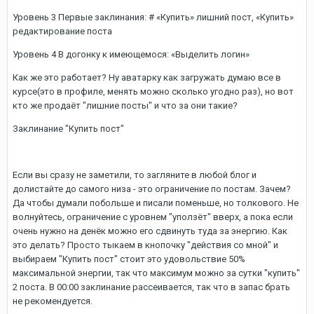
Уровень 3 Первые заклинания: # «Купить» лишний пост, «Купить»
редактирование поста
Уровень 4 В догонку к имеющемося: «Выделить логин»
Как же это работает? Ну аватарку как загружать думаю все в
курсе(это в профиле, менять можно сколько угодно раз), но вот
кто же продаёт "лишние посты" и что за они такие?
Заклинание "Купить пост"
Если вы сразу не заметили, то загляните в любой блог и
долистайте до самого низа - это ограничение по постам. Зачем?
Да чтобы думали побольше и писали поменьше, но толкового. Не
волнуйтесь, ограничение с уровнем "уползёт" вверх, а пока если
очень нужно на денёк можно его сдвинуть туда за энергию. Как
это делать? Просто тыкаем в кнопочку "действия со мной" и
выбираем "Купить пост" стоит это удовольствие 50%
максимальной энергии, так что максимум можно за сутки "купить"
2 поста. В 00:00 заклинание рассеивается, так что в запас брать
не рекомендуется.