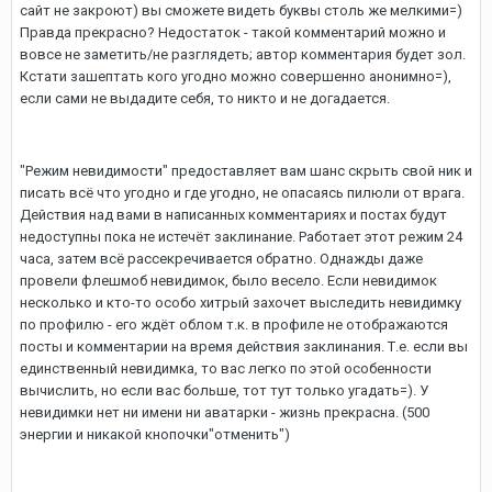
сайт не закроют) вы сможете видеть буквы столь же мелкими=)
Правда прекрасно? Недостаток - такой комментарий можно и
вовсе не заметить/не разглядеть; автор комментария будет зол.
Кстати зашептать кого угодно можно совершенно анонимно=),
если сами не выдадите себя, то никто и не догадается.
"Режим невидимости" предоставляет вам шанс скрыть свой ник и
писать всё что угодно и где угодно, не опасаясь пилюли от врага.
Действия над вами в написанных комментариях и постах будут
недоступны пока не истечёт заклинание. Работает этот режим 24
часа, затем всё рассекречивается обратно. Однажды даже
провели флешмоб невидимок, было весело. Если невидимок
несколько и кто-то особо хитрый захочет выследить невидимку
по профилю - его ждёт облом т.к. в профиле не отображаются
посты и комментарии на время действия заклинания. Т.е. если вы
единственный невидимка, то вас легко по этой особенности
вычислить, но если вас больше, тот тут только угадать=). У
невидимки нет ни имени ни аватарки - жизнь прекрасна. (500
энергии и никакой кнопочки"отменить")