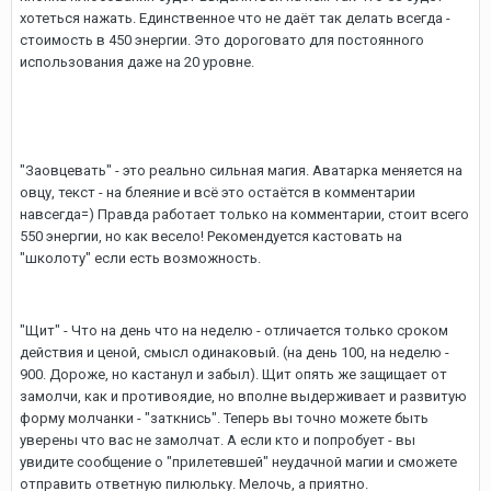
хотеться нажать. Единственное что не даёт так делать всегда -
стоимость в 450 энергии. Это дороговато для постоянного
использования даже на 20 уровне.
"Заовцевать" - это реально сильная магия. Аватарка меняется на
овцу, текст - на блеяние и всё это остаётся в комментарии
навсегда=) Правда работает только на комментарии, стоит всего
550 энергии, но как весело! Рекомендуется кастовать на
"школоту" если есть возможность.
"Щит" - Что на день что на неделю - отличается только сроком
действия и ценой, смысл одинаковый. (на день 100, на неделю -
900. Дороже, но кастанул и забыл). Щит опять же защищает от
замолчи, как и противоядие, но вполне выдерживает и развитую
форму молчанки - "заткнись". Теперь вы точно можете быть
уверены что вас не замолчат. А если кто и попробует - вы
увидите сообщение о "прилетевшей" неудачной магии и сможете
отправить ответную пилюльку. Мелочь, а приятно.