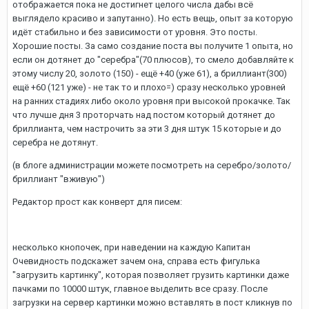
отображается пока не достигнет целого числа дабы всё
выглядело красиво и запутанно). Но есть вещь, опыт за которую
идёт стабильно и без зависимости от уровня. Это посты.
Хорошие посты. За само создание поста вы получите 1 опыта, но
если он дотянет до "серебра"(70 плюсов), то смело добавляйте к
этому числу 20, золото (150) - ещё +40 (уже 61), а бриллиант(300)
ещё +60 (121 уже) - не так то и плохо=) сразу несколько уровней
на ранних стадиях либо около уровня при высокой прокачке. Так
что лучше дня 3 проторчать над постом который дотянет до
бриллианта, чем настрочить за эти 3 дня штук 15 которые и до
серебра не дотянут.
(в блоге администрации можете посмотреть на серебро/золото/
бриллиант "вживую")
Редактор прост как конверт для писем:
несколько кнопочек, при наведении на каждую Капитан
Очевидность подскажет зачем она, справа есть фигулька
"загрузить картинку", которая позволяет грузить картинки даже
пачками по 10000 штук, главное выделить все сразу. После
загрузки на сервер картинки можно вставлять в пост кликнув по