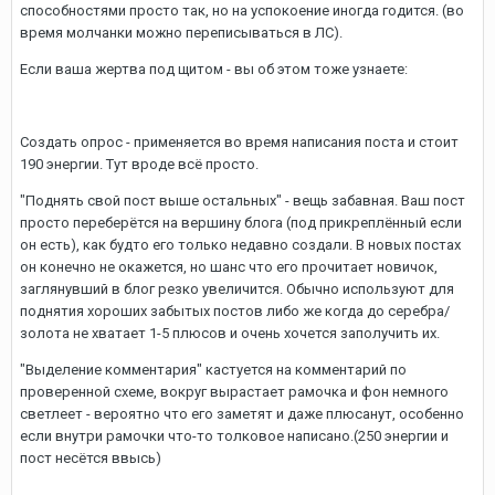
способностями просто так, но на успокоение иногда годится. (во
время молчанки можно переписываться в ЛС).
Если ваша жертва под щитом - вы об этом тоже узнаете:
Создать опрос - применяется во время написания поста и стоит
190 энергии. Тут вроде всё просто.
"Поднять свой пост выше остальных" - вещь забавная. Ваш пост
просто переберётся на вершину блога (под прикреплённый если
он есть), как будто его только недавно создали. В новых постах
он конечно не окажется, но шанс что его прочитает новичок,
заглянувший в блог резко увеличится. Обычно используют для
поднятия хороших забытых постов либо же когда до серебра/
золота не хватает 1-5 плюсов и очень хочется заполучить их.
"Выделение комментария" кастуется на комментарий по
проверенной схеме, вокруг вырастает рамочка и фон немного
светлеет - вероятно что его заметят и даже плюсанут, особенно
если внутри рамочки что-то толковое написано.(250 энергии и
пост несётся ввысь)