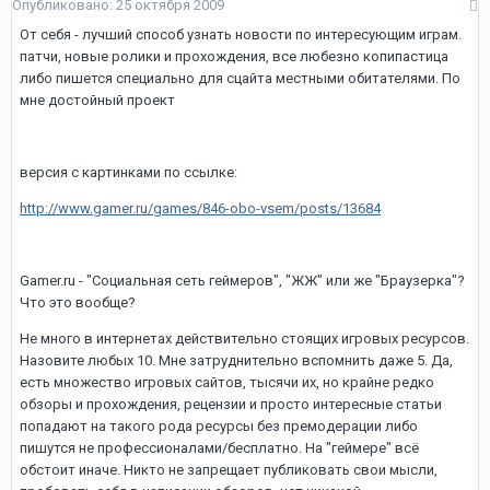
Опубликовано:
25 октября 2009
От себя - лучший способ узнать новости по интересующим играм.
патчи, новые ролики и прохождения, все любезно копипастица
либо пишется специально для сцайта местными обитателями. По
мне достойный проект
версия с картинками по ссылке:
http://www.gamer.ru/games/846-obo-vsem/posts/13684
Gamer.ru - "Социальная сеть геймеров", "ЖЖ" или же "Браузерка"?
Что это вообще?
Не много в интернетах действительно стоящих игровых ресурсов.
Назовите любых 10. Мне затруднительно вспомнить даже 5. Да,
есть множество игровых сайтов, тысячи их, но крайне редко
обзоры и прохождения, рецензии и просто интересные статьи
попадают на такого рода ресурсы без премодерации либо
пишутся не профессионалами/бесплатно. На "геймере" всё
обстоит иначе. Никто не запрещает публиковать свои мысли,