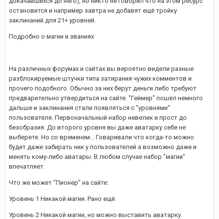
докачавшихся до него), но никто не говорил что на этом ресурс
остановится и например завтра не добавят ещё тройку
заклинаний для 21+ уровней.
Подробно о магии и званиях
На различных форумах и сайтах вы вероятно видели разные
разблокируемые штучки типа затирания чужих комментов и
прочего подобного. Обычно за них берут деньги либо требуют
предварительно утвердиться на сайте. "Геймер" пошёл немного
дальше и заклинания стали появляться с "уровнями"
пользователя. Первоначальный набор невелик и прост до
безобразия. До второго уровня вы даже аватарку себе не
выберете. Но со временем... Говаривали что когда-то можно
будет даже забирать ник у пользователей а возможно даже и
менять кому-либо аватары. В любом случае набор "магии"
впечатляет.
Что же может "Пионер" на сайте:
Уровень 1 Никакой магии. Рано ещё.
Уровень 2 Никакой магии, но можно выставить аватарку.