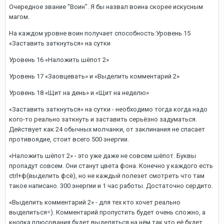
Очередное звание "Воин". Я бы назвал воина скорее искусным
магом.
На каждом уровне воин получает способность:Уровень 15
«Заставить заткнуться» на сутки
Уровень 16 «Наложить шёпот 2»
Уровень 17 «Заовцевать» и «Выделить комментарий 2»
Уровень 18 «Щит на день» и «Щит на неделю»
«Заставить заткнуться» на сутки - необходимо тогда когда надо
кого-то реально заткнуть и заставить серьёзно задуматься.
Действует как 24 обычных молчанки, от заклинания не спасает
противоядие, стоит всего 500 энергии.
«Наложить шёпот 2» - это уже даже не совсем шёпот. Буквы
пропадут совсем. Они станут цвета фона. Конечно у каждого есть
ctrl+ф(выделить фсё), но не каждый полезет смотреть что там
такое написано. 300 энергии и 1 час работы. Достаточно сердито.
«Выделить комментарий 2» - для тех кто хочет реально
выделиться=). Комментарий пропустить будет очень сложно, а
кнопка плюсования будет выделяться на нём так что её будет