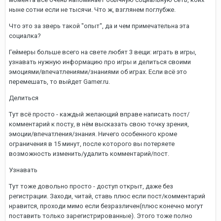
ныне сотни если не тысячи. Что ж, взглянем поглубже.
Что это за зверь такой "опыт", да и чем примечательна эта
социалка?
Геймеры больше всего на свете любят 3 вещи: играть в игры,
узнавать нужную информацию про игры и делиться своими
эмоциями/впечатлениями/знаниями об играх. Если всё это
перемешать, то выйдет Gamer.ru.
Делиться
Тут всё просто - каждый желающий вправе написать пост/
комментарий к посту, в нём высказать свою точку зрения,
эмоции/впечатления/знания. Ничего особенного кроме
ограничения в 15 минут, после которого вы потеряете
возможность изменить/удалить комментарий/пост.
Узнавать
Тут тоже довольно просто - доступ открыт, даже без
регистрации. Заходи, читай, ставь плюс если пост/комментарий
нравится, проходи мимо если безразличен(плюс конечно могут
поставить только зарегистрированные). Этого тоже полно