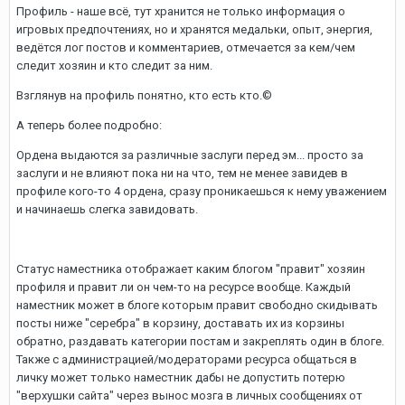
Профиль - наше всё, тут хранится не только информация о
игровых предпочтениях, но и хранятся медальки, опыт, энергия,
ведётся лог постов и комментариев, отмечается за кем/чем
следит хозяин и кто следит за ним.
Взглянув на профиль понятно, кто есть кто.©
А теперь более подробно:
Ордена выдаются за различные заслуги перед эм... просто за
заслуги и не влияют пока ни на что, тем не менее завидев в
профиле кого-то 4 ордена, сразу проникаешься к нему уважением
и начинаешь слегка завидовать.
Статус наместника отображает каким блогом "правит" хозяин
профиля и правит ли он чем-то на ресурсе вообще. Каждый
наместник может в блоге которым правит свободно скидывать
посты ниже "серебра" в корзину, доставать их из корзины
обратно, раздавать категории постам и закреплять один в блоге.
Также с администрацией/модераторами ресурса общаться в
личку может только наместник дабы не допустить потерю
"верхушки сайта" через вынос мозга в личных сообщениях от