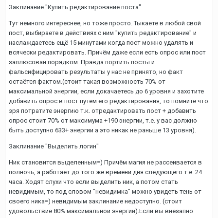
Заклинание "Купить редактирование поста"
Тут немного интереснее, но тоже просто. Тыкаете в любой свой
пост, выбираете в действиях с ним "купить редактирование" и
наслаждаетесь ещё 15 минутами когда пост можно удалять и
всячески редактировать. Причём даже если есть опрос или пост
заплюсован порядком. Правда портить посты и
фальсифицировать результаты у нас не принято, но факт
остаётся фактом.(стоит такая возможность 70% от
максимальной энергии, если докачаетесь до 6 уровня и захотите
добавить опрос в пост путём его редактирования, то помните что
зря потратите энергию т.к. отредактировать пост + добавить
опрос стоит 70% от максимума +190 энергии, т.е. у вас должно
быть доступно 633+ энергии а это никак не раньше 13 уровня).
Заклинание "Выделить логин"
Ник становится выделенным=) Причём магия не рассеивается в
полночь, а работает до того же времени дня следующего т.е. 24
часа. Ходят слухи что если выделить ник, а потом стать
невидимым, то под словом "невидимка" можно увидеть тень от
своего ника=) невидимым заклинание недоступно. (стоит
удовольствие 80% максимальной энергии).Если вы внезапно