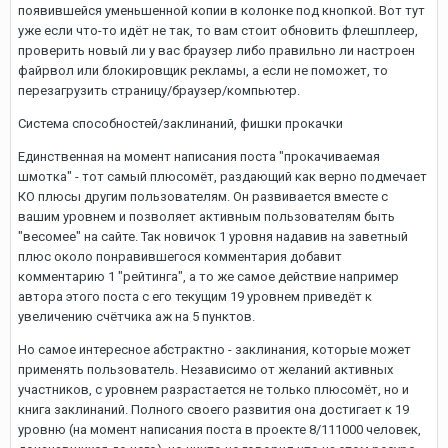
появившейся уменьшенной копии в колонке под кнопкой. Вот тут
уже если что-то идёт не так, то вам стоит обновить флешплеер,
проверить новый ли у вас браузер либо правильно ли настроен
файрвол или блокировщик рекламы, а если не поможет, то
перезагрузить страницу/браузер/компьютер.
Система способностей/заклинаний, фишки прокачки
Единственная на момент написания поста "прокачиваемая
шмотка" - тот самый плюсомёт, раздающий как верно подмечает
КО плюсы другим пользователям. Он развивается вместе с
вашим уровнем и позволяет активным пользователям быть
"весомее" на сайте. Так новичок 1 уровня надавив на заветный
плюс около понравившегося комментария добавит
комментарию 1 "рейтинга", а то же самое действие например
автора этого поста с его текущим 19 уровнем приведёт к
увеличению счётчика аж на 5 пунктов.
Но самое интересное абстрактно - заклинания, которые может
применять пользователь. Независимо от желаний активных
участников, с уровнем разрастается не только плюсомёт, но и
книга заклинаний. Полного своего развития она достигает к 19
уровню (на момент написания поста в проекте 8/111000 человек,