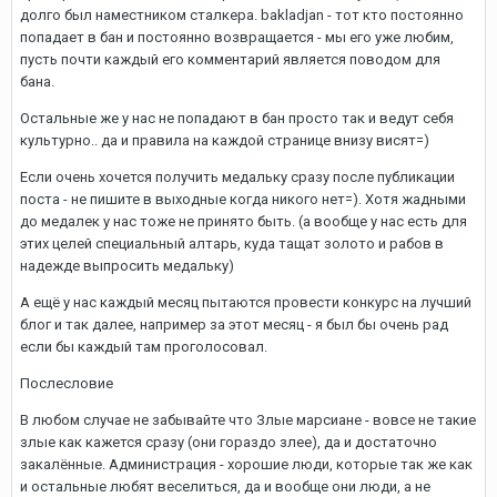
долго был наместником сталкера. bakladjan - тот кто постоянно
попадает в бан и постоянно возвращается - мы его уже любим,
пусть почти каждый его комментарий является поводом для
бана.
Остальные же у нас не попадают в бан просто так и ведут себя
культурно.. да и правила на каждой странице внизу висят=)
Если очень хочется получить медальку сразу после публикации
поста - не пишите в выходные когда никого нет=). Хотя жадными
до медалек у нас тоже не принято быть. (а вообще у нас есть для
этих целей специальный алтарь, куда тащат золото и рабов в
надежде выпросить медальку)
А ещё у нас каждый месяц пытаются провести конкурс на лучший
блог и так далее, например за этот месяц - я был бы очень рад
если бы каждый там проголосовал.
Послесловие
В любом случае не забывайте что Злые марсиане - вовсе не такие
злые как кажется сразу (они гораздо злее), да и достаточно
закалённые. Администрация - хорошие люди, которые так же как
и остальные любят веселиться, да и вообще они люди, а не