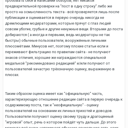
пробовать себя в написании обзоров, нет никакой
предварительной проверки на "пост в одну строку" либо же
просто на осмысленность текста - всё проверяется лишь после
публикации и оценивается в первую очередь никогда не
дремлющими модераторами, которые прячут с глаз людей
совсем убогие, грубые и другие ненужные вещи. Вторыми до поста
добираются ( а иногда и первыми, ведь модераторы не так
быстры) обычные пользователи, вооружённые личными
плюсомётами. Минусов нет, поэтому плохие статьи если и
переживают фильтрацию по правилам сайта - не получают
знаков отличия, хорошие же награждаются специальной
медалькой "рекомендовано редакцией" и/или получают от
пользователей зачастую трёхзначную оценку, выраженную в
плюсах.
Таким образом оценка имеет как "официальную" часть,
характеризующую отношение редакции сайта в первую очередь к
содержимому поста, так и "неофициальную" - оценку
пользователей на основании их личных прихотей и доводов.
Пользователи получают оценку своему труду и драгоценный
"игровой" опыт, речь о котором пойдёт чуть дальше. До этого
момента всё очень напоминает обычную социальную сеть, коих