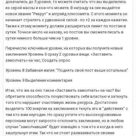
докачались до 5 уровня, то можете считать что вы выделились
из серой массы и кое-что можете. В награду за сие выдаётся
новое звание "Рекрут" и апгрейд плюсомёта. С этого момента он
начинает стрелять с удвоенной силой - по +2 за каждое нажатие.
Также к этому моменту должен расшириться лимит по постам в
сутки. Точное число не назову, но постов вы сможете писать в
сутки немного больше чем на 1 уровне.
Перечислю ключевые уровни, на которых вы получите новые
заклинания:Уровень 6 сразу 2 суровых вещи: «Заставить
замолчать» на час, Создать опрос
Уровень 8 Забавная магия: "Поднять свой пост выше остальных"
Уровень 9 Выделение комментария
Итак, что же за оно такое «Заставить замолчать» на час? Вы
обретаете способность почувствовать себя властью и заткнуть
того кто нарушает счастливую жизнь ресурса. Достаточно
выделить 100 энергии на заклинание и ткнуть его в "действиях" с
тем кто вам неугоден. Но сразу учтите что высокоуровневые
персонажи могут запросто отклонить заклинание, но в любом
случае "замолчавший" будет извещён о том кто и когда в него
зашпульнул этим. Так что не стоит размахиваться своими