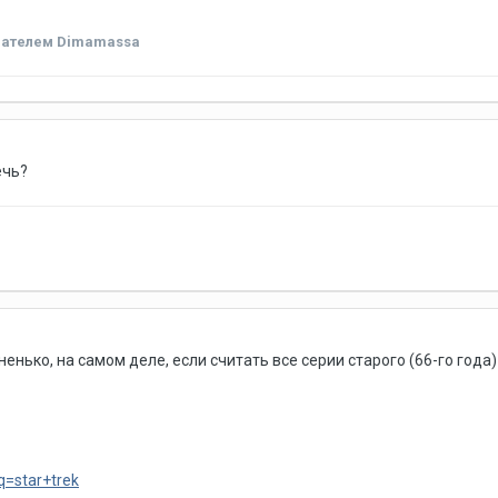
ателем Dimamassa
ечь?
ненько, на самом деле, если считать все серии старого (66-го года
q=star+trek