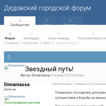
Дедовский городской форум
Сообщество
Чаты
Галерея
Форум
Календарь
Наша команда
Пользователи в се
Главная
Искусство
Кино
Звездный путь!
Звездный путь!
Автор:
Dimamassa
,
4 января 2010
в
Кино
Dimamassa
Опубликовано:
4 января 2010
(измен
Капитан
Посматрел эту картину для ра
путешествия и борьбы за жизнь
Полноправный участник