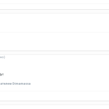
ено)
9г!
ателем Dimamassa