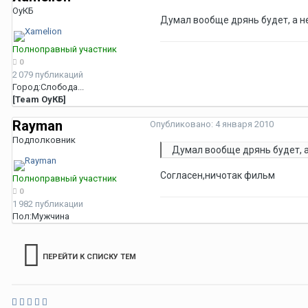
ОуКБ
Думал вообще дрянь будет, а н
Полноправный участник
0
2 079 публикаций
Город:
Слобода...
[Team ОуКБ]
Rayman
Опубликовано:
4 января 2010
Подполковник
Думал вообще дрянь будет, а
Cогласен,ничотак фильм
Полноправный участник
0
1 982 публикации
Пол:
Мужчина
ПЕРЕЙТИ К СПИСКУ ТЕМ