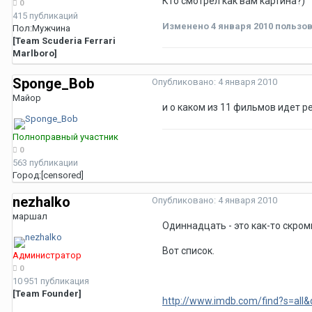
Кто смотрел как вам картина?)
0
415 публикаций
Изменено
4 января 2010
пользов
Пол:
Мужчина
[Team Scuderia Ferrari
Marlboro]
Sponge_Bob
Опубликовано:
4 января 2010
Майор
и о каком из 11 фильмов идет р
Полноправный участник
0
563 публикации
Город:
[censored]
nezhalko
Опубликовано:
4 января 2010
маршал
Одиннадцать - это как-то скром
Вот список.
Администратор
0
10 951 публикация
[Team Founder]
http://www.imdb.com/find?s=all&