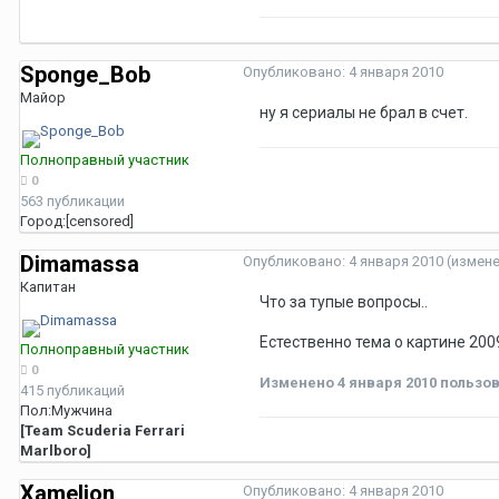
Sponge_Bob
Опубликовано:
4 января 2010
Майор
ну я сериалы не брал в счет.
Полноправный участник
0
563 публикации
Город:
[censored]
Dimamassa
Опубликовано:
4 января 2010
(измен
Капитан
Что за тупые вопросы..
Естественно тема о картине 200
Полноправный участник
0
Изменено
4 января 2010
пользов
415 публикаций
Пол:
Мужчина
[Team Scuderia Ferrari
Marlboro]
Xamelion
Опубликовано:
4 января 2010