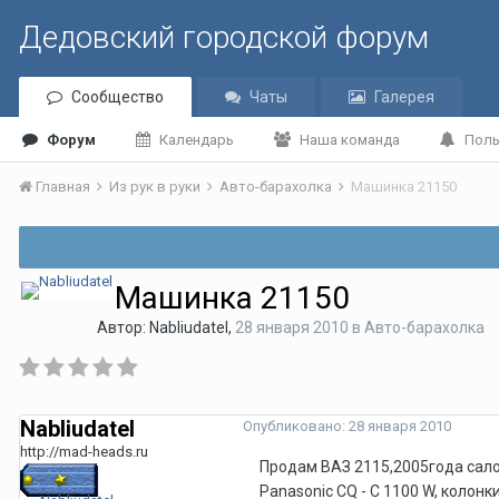
Дедовский городской форум
Сообщество
Чаты
Галерея
Форум
Календарь
Наша команда
Поль
Главная
Из рук в руки
Авто-барахолка
Машинка 21150
Машинка 21150
Автор:
Nabliudatel
,
28 января 2010
в
Авто-барахолка
Nabliudatel
Опубликовано:
28 января 2010
http://mad-heads.ru
Продам ВАЗ 2115,2005года сало
Panasonic CQ - C 1100 W, колонк