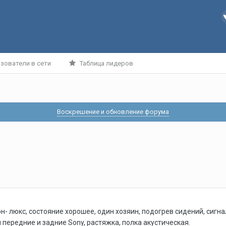
зователи в сети
Таблица лидеров
Воскрешение и обновление форума
н- люкс, состояние хорошее, один хозяин, подогрев сидений, сигн
и передние и задние Sony, растяжка, полка акустическая.