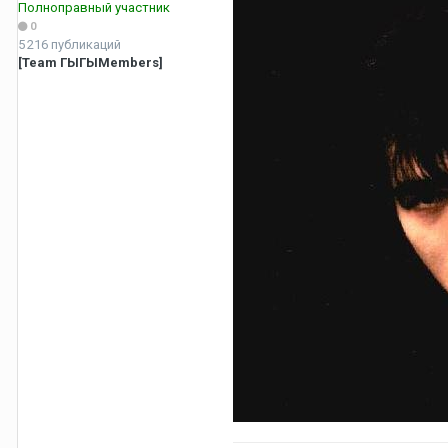
Полноправный участник
0
5 216 публикаций
[Team ГЫГЫMembers]