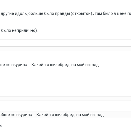
х,другие идолы,больше было правды (открытой)., там было в цене
 было неприлично).
е не вкурила.... Какой-то шизобред, на мой взгляд.
обще не вкурила.... Какой-то шизобред, на мой взгляд.
ты