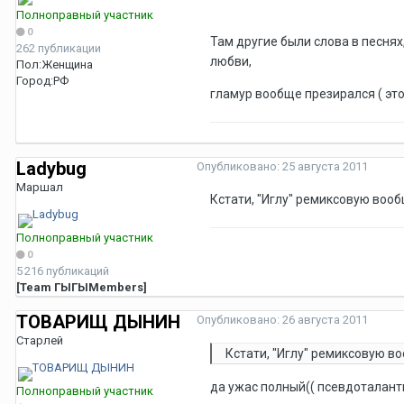
Полноправный участник
0
Там другие были слова в песня
262 публикации
любви,
Пол:
Женщина
Город:
РФ
гламур вообще презирался ( это
Ladybug
Опубликовано:
25 августа 2011
Маршал
Кстати, "Иглу" ремиксовую вообщ
Полноправный участник
0
5 216 публикаций
[Team ГЫГЫMembers]
ТОВАРИЩ ДЫНИН
Опубликовано:
26 августа 2011
Старлей
Кстати, "Иглу" ремиксовую во
да ужас полный(( псевдоталан
Полноправный участник