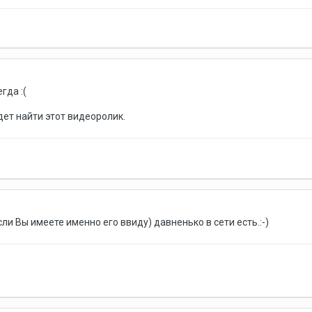
гда :(
дет найти этот видеоролик.
сли Вы имеете именно его ввиду) давненько в сети есть.:-)