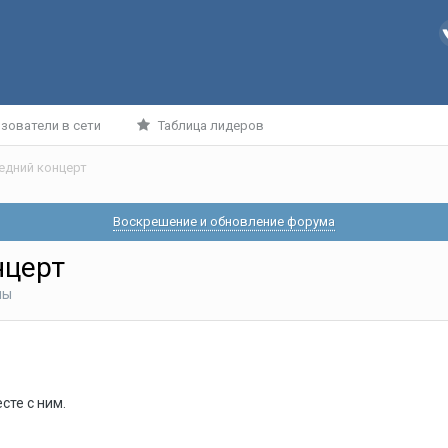
зователи в сети
Таблица лидеров
едний концерт
Воскрешение и обновление форума
нцерт
пы
сте с ним.