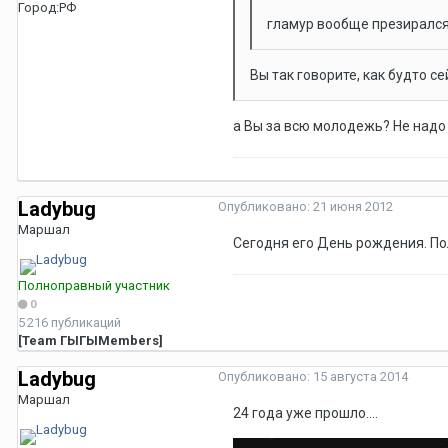
Город:
РФ
гламур вообще презирался 
Вы так говорите, как будто се
а Вы за всю молодежь? Не надо 
Ladybug
Опубликовано:
21 июня 2012
Маршал
Сегодня его День рождения. По
Полноправный участник
0
5 216 публикаций
[Team ГЫГЫMembers]
Ladybug
Опубликовано:
15 августа 2014
Маршал
24 года уже прошло....