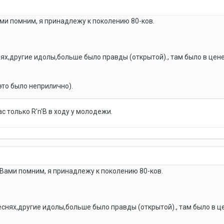
ами помним, я принадлежу к поколению 80-ков.
нях,другие идолы,больше было правды (открытой)., там было в це
это было неприлично).
ас только R'n'B в ходу у молодежи.
 Вами помним, я принадлежу к поколению 80-ков.
еснях,другие идолы,больше было правды (открытой)., там было в 