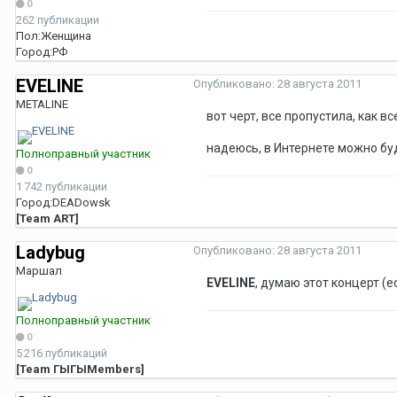
0
262 публикации
Пол:
Женщина
Город:
РФ
EVELINE
Опубликовано:
28 августа 2011
METALINE
вот черт, все пропустила, как все
надеюсь, в Интернете можно бу
Полноправный участник
0
1 742 публикации
Город:
DEADowsk
[Team ART]
Ladybug
Опубликовано:
28 августа 2011
Маршал
EVELINE
, думаю этот концерт (е
Полноправный участник
0
5 216 публикаций
[Team ГЫГЫMembers]