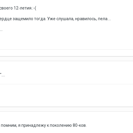
своего 12-летия.:-(
ердце защемило тогда. Уже слушала, нравилось, пела....
..
...
 помним, я принадлежу к поколению 80-ков.