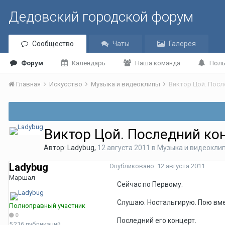
Дедовский городской форум
Сообщество
Чаты
Галерея
Форум
Календарь
Наша команда
Поль
Главная
Искусство
Музыка и видеоклипы
Виктор Цой. Посл
Виктор Цой. Последний ко
Автор:
Ladybug
,
12 августа 2011
в
Музыка и видеокли
Ladybug
Опубликовано:
12 августа 2011
Маршал
Сейчас по Первому.
Слушаю. Ностальгирую. Пою вме
Полноправный участник
0
Последний его концерт.
5 216 публикаций