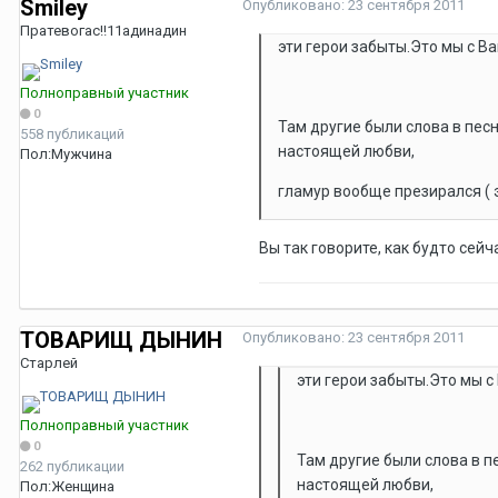
Smiley
Опубликовано:
23 сентября 2011
Пратевогас!!11адинадин
эти герои забыты.Это мы с В
Полноправный участник
0
Там другие были слова в пес
558 публикаций
настоящей любви,
Пол:
Мужчина
гламур вообще презирался ( 
Вы так говорите, как будто сейч
ТОВАРИЩ ДЫНИН
Опубликовано:
23 сентября 2011
Старлей
эти герои забыты.Это мы с
Полноправный участник
0
Там другие были слова в п
262 публикации
настоящей любви,
Пол:
Женщина