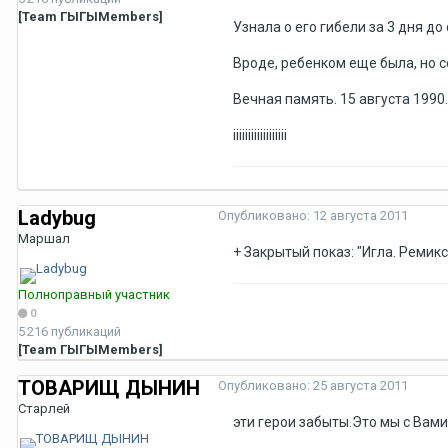
[Team ГЫГЫMembers]
Узнала о его гибели за 3 дня до 
Вроде, ребенком еще была, но с
Вечная память. 15 августа 1990..
iiiiiiiiiiiiiiiiii
Ladybug
Опубликовано:
12 августа 2011
Маршал
+ Закрытый показ: "Игла. Ремикс".
Полноправный участник
0
5 216 публикаций
[Team ГЫГЫMembers]
ТОВАРИЩ ДЫНИН
Опубликовано:
25 августа 2011
Старлей
эти герои забыты.Это мы с Вами