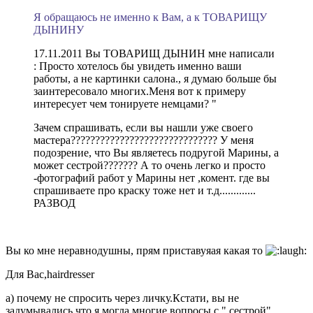
Я обращаюсь не именно к Вам, а к ТОВАРИЩУ
ДЫНИНУ
17.11.2011 Вы ТОВАРИЩ ДЫНИН мне написали
: Просто хотелось бы увидеть именно ваши
работы, а не картинки салона., я думаю больше бы
заинтересовало многих.Меня вот к примеру
интересует чем тонируете немцами? "
Зачем спрашивать, если вы нашли уже своего
мастера?????????????????????????????? У меня
подозрение, что Вы являетесь подругой Марины, а
может сестрой??????? А то очень легко и просто
-фотографий работ у Марины нет ,комент. где вы
спрашиваете про краску тоже нет и т.д.............
РАЗВОД
Вы ко мне неравнодушны, прям приставуяая какая то
Для Вас,hairdresser
а) почему не спросить через личку.Кстати, вы не
задумывались,что я могла многие вопросы с " сестрой"