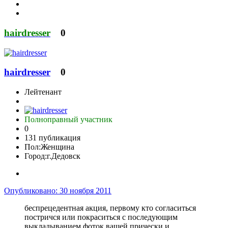
hairdresser
0
hairdresser
0
Лейтенант
Полноправный участник
0
131 публикация
Пол:
Женщина
Город:
г.Дедовск
Опубликовано:
30 ноября 2011
беспрецедентная акция, первому кто согласиться
постричся или покраситься с последующим
выкладыванием фоток вашей прически и