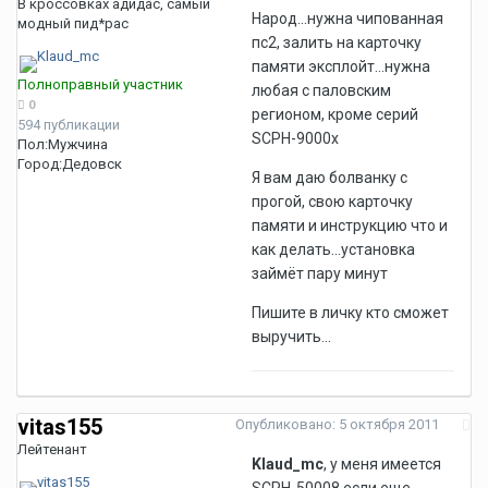
В кроссовках адидас, самый
Народ...нужна чипованная
модный пид*рас
пс2, залить на карточку
памяти эксплойт...нужна
Полноправный участник
любая с паловским
0
регионом, кроме серий
594 публикации
SCPH-9000x
Пол:
Мужчина
Город:
Дедовск
Я вам даю болванку с
прогой, свою карточку
памяти и инструкцию что и
как делать...установка
займёт пару минут
Пишите в личку кто сможет
выручить...
vitas155
Опубликовано:
5 октября 2011
Лейтенант
Klaud_mc
, у меня имеется