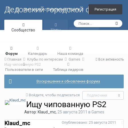
Дедовский городской форум
Регистрация
Уже зарегистрированы? Войти
Сообщество
Чаты
Галерея
Форум
Календарь
Наша команда
Главная
Клубы по интересам
Games
Вся активность
Ищу чипованную PS2
Пользователи в сети
Таблица лидеров
Воскрешение и обновление форума
Войдите, чтобы подписаться
Подписчики
0
Ищу чипованную PS2
Автор:
Klaud_mc
,
25 августа 2011
в
Games
Klaud_mc
Опубликовано:
25 августа 2011