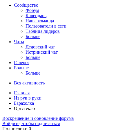
Сообщество
Форум
Календарь
Наша команда
Пользователи в сети
Таблица лидеров
Больше
Чаты
Дедовский чат
Истринский чат
Больше
Галерея
Больше
Больше
Вся активность
Главная
Из рук в руки
Барахолка
Оргстекло
Воскрешение и обновление форума
Войдите, чтобы подписаться
Подписчики
0