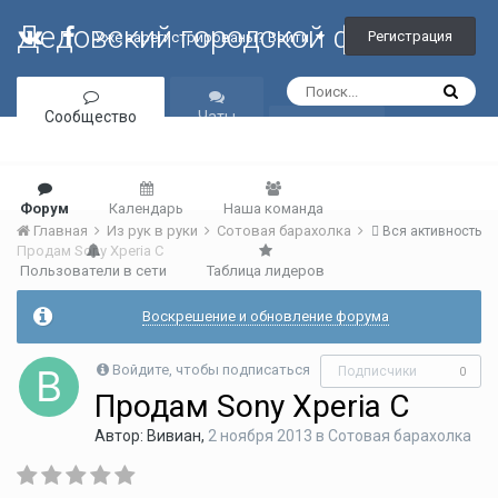
Дедовский городской форум
Регистрация
Уже зарегистрированы? Войти
Сообщество
Чаты
Галерея
Форум
Календарь
Наша команда
Главная
Из рук в руки
Сотовая барахолка
Вся активность
Продам Sony Xperia C
Пользователи в сети
Таблица лидеров
Воскрешение и обновление форума
Войдите, чтобы подписаться
Подписчики
0
Продам Sony Xperia C
Автор:
Вивиан
,
2 ноября 2013
в
Сотовая барахолка