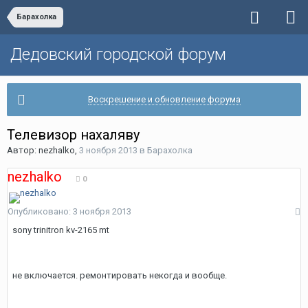
Барахолка
Дедовский городской форум
Воскрешение и обновление форума
Телевизор нахаляву
Автор:
nezhalko
,
3 ноября 2013
в
Барахолка
nezhalko
0
Опубликовано:
3 ноября 2013
sony trinitron kv-2165 mt
не включается. ремонтировать некогда и вообще.