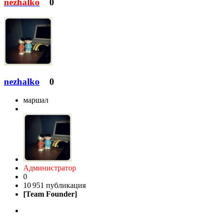
nezhalko
0
nezhalko
0
маршал
Администратор
0
10 951 публикация
[Team Founder]