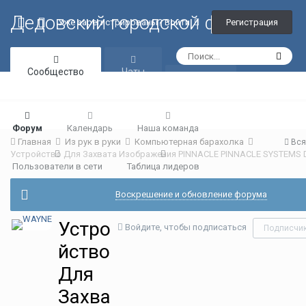
Дедовский городской форум
Регистрация
Уже зарегистрированы? Войти
Сообщество
Чаты
Галерея
Форум
Календарь
Наша команда
Главная
Из рук в руки
Компьютерная барахолка
Вся
Пользователи в сети
Таблица лидеров
Воскрешение и обновление форума
Устро
Войдите, чтобы подписаться
Подписчи
йство
Для
Захва