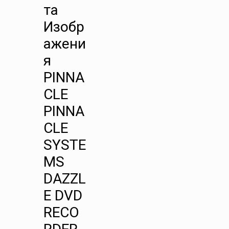
та
Изобр
ажени
я
PINNA
CLE
PINNA
CLE
SYSTE
MS
DAZZL
E DVD
RECO