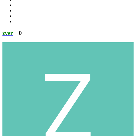
zver
0