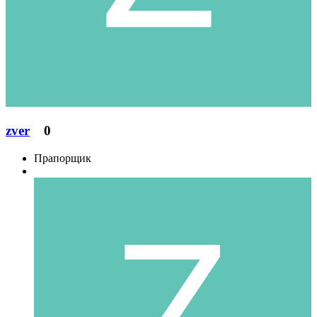
zver
0
Прапорщик