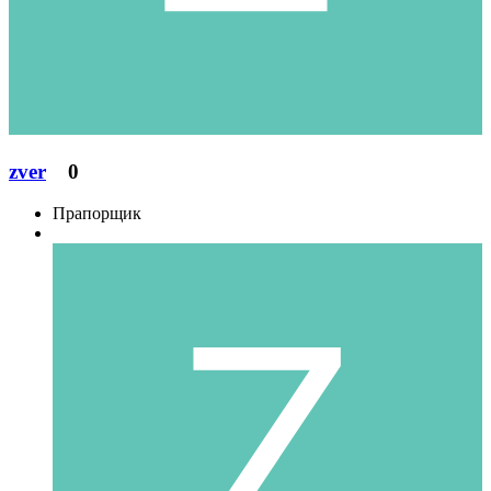
zver
0
Прапорщик