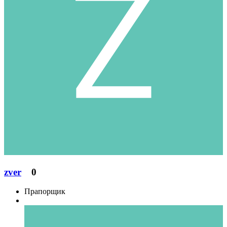
zver
0
Прапорщик