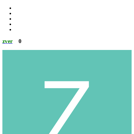
zver
0