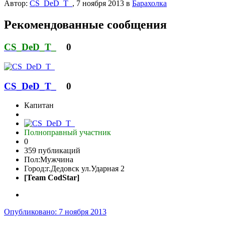
Автор:
CS_DeD_T_
,
7 ноября 2013
в
Барахолка
Рекомендованные сообщения
CS_DeD_T_
0
CS_DeD_T_
0
Капитан
Полноправный участник
0
359 публикаций
Пол:
Мужчина
Город:
г.Дедовск ул.Ударная 2
[Team CodStar]
Опубликовано:
7 ноября 2013