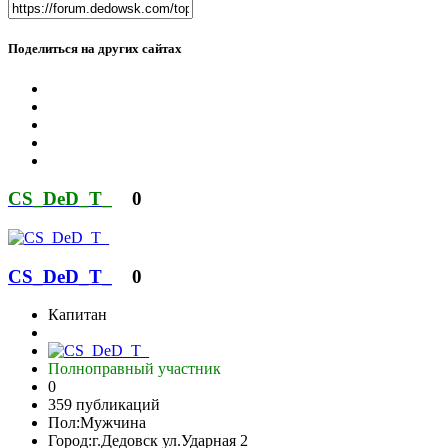
Поделиться на других сайтах
CS_DeD_T_
0
CS_DeD_T_
0
Капитан
Полноправный участник
0
359 публикаций
Пол:
Мужчина
Город:
г.Дедовск ул.Ударная 2