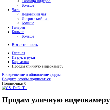
Таблица лидеров
Больше
Чаты
Дедовский чат
Истринский чат
Больше
Галерея
Больше
Больше
Вся активность
Главная
Из рук в руки
Барахолка
Продам уличную видеокамеру
Воскрешение и обновление форума
Войдите, чтобы подписаться
Подписчики
0
Продам уличную видеокамеру