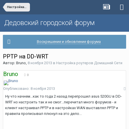
Настройка роутеров Домашней Сети
Дедовский городской форум
Воскрешение и обновление форума
PPTP на DD-WRT
Автор:
Bruno
,
8 ноября 2013
в
Настройка роутеров Домашней Сети
Bruno
0
Опубликовано:
8 ноября 2013
Ну что начнем...как то года 2 назад перепрошил asus 520GU в DD-
WRT но настроить так и не смог...перечитал много форумов - и
клиент настраивал PPTP и в настройках WAN выставлял PPTP и
правила прописывал плюнул на это дело...