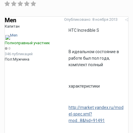
Men
Опубликовано:
8 ноября 2013
Капитан
HTC Incredible S
Полноправный участник
0
В идеальном состояние в
346 публикаций
работе был пол года,
Пол:
Мужчина
комплект полный
характеристики
http://market.yandex.ru/mod
el-spec.xml?
mod...8&hid=91491