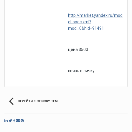
http://market.yandex.ru/mod
el-spec.xml?
mod...0&hid=91491
цена 3500
связь в личку
ПЕРЕЙТИ К СПИСКУ ТЕМ