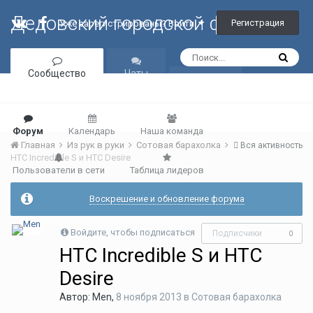
Дедовский городской форум
Регистрация
Уже зарегистрированы? Войти
Сообщество
Чаты
Галерея
Форум
Календарь
Наша команда
Главная
Из рук в руки
Сотовая барахолка
Вся активность
HTC Incredible S и HTC Desire
Пользователи в сети
Таблица лидеров
Воскрешение и обновление форума
Войдите, чтобы подписаться
Подписчики
0
HTC Incredible S и HTC
Desire
Автор:
Men
,
8 ноября 2013
в
Сотовая барахолка