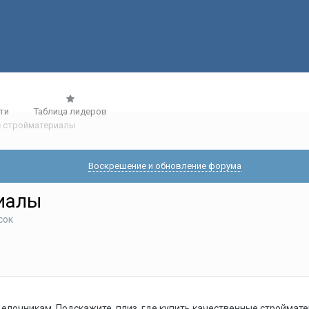
ти
Таблица лидеров
 стройматериалы
Воскрешение и обновление форума
иалы
сок
делочникам. Подскажите, плиз, где купить качественные строймате