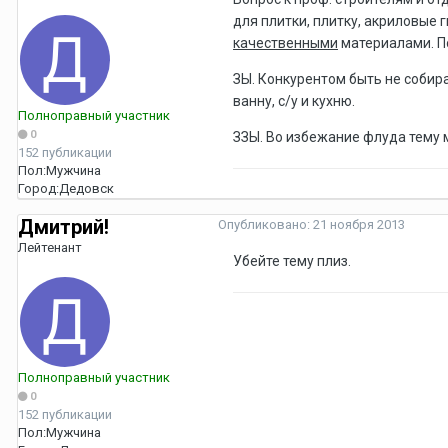
для плитки, плитку, акриловые 
качественными
материалами. По
ЗЫ. Конкурентом быть не собир
ванну, с/у и кухню.
Полноправный участник
0
ЗЗЫ. Во избежание флуда тему 
152 публикации
Пол:
Мужчина
Город:
Дедовск
Дмитрий!
Опубликовано:
21 ноября 2013
Лейтенант
Убейте тему плиз.
Полноправный участник
0
152 публикации
Пол:
Мужчина