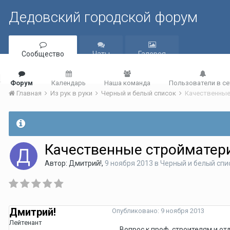
Дедовский городской форум
Сообщество
Чаты
Галерея
Форум
Календарь
Наша команда
Пользователи в се
Главная
Из рук в руки
Черный и белый список
Качественные
Качественные стройматер
Автор:
Дмитрий!
,
9 ноября 2013
в
Черный и белый спи
Дмитрий!
Опубликовано:
9 ноября 2013
Лейтенант
Вопрос к проф. строителям и от