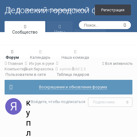
Дедовский городской форум
Регистрация
Уже зарегистрированы? Войти
Сообщество
Чаты
Галерея
Форум
Календарь
Наша команда
Главная
Из рук в руки
Вся активность
Компьютерная барахолка
куплю hdd 2,5
Пользователи в сети
Таблица лидеров
Воскрешение и обновление форума
к
Войдите, чтобы подписаться
Подписчики
0
у
п
л