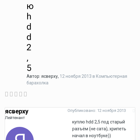
ю
h
d
d
2
,
5
Автор:
ясверху
,
12 ноября 2013
в
Компьютерная
барахолка
ясверху
Опубликовано:
12 ноября 2013
Лейтенант
куплю hdd 2,5 под старый
разъём (не сата), хрипеть
начал в ноутбуке))