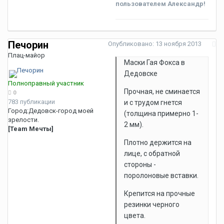
пользователем Александр!
Печорин
Опубликовано:
13 ноября 2013
Плац-майор
Маски Гая Фокса в
Дедовске
Полноправный участник
Прочная, не сминается
0
783 публикации
и с трудом гнется
Город:
Дедовск-город моей
(толщина примерно 1-
зрелости.
2 мм).
[Team Мечты]
Плотно держится на
лице, с обратной
стороны -
поролоновые вставки.
Крепится на прочные
резинки черного
цвета.