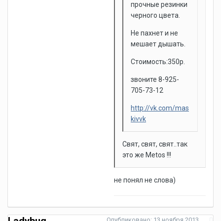
прочные резинки
черного цвета.
Не пахнет и не
мешает дышать.
Стоимость:350р.
звоните 8-925-
705-73-12
http://vk.com/mas
kivvk
Свят, свят, свят..так
это же Metos !!!
не понял не слова)
Опубликовано:
13 ноября 2013