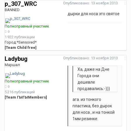
p_307_WRC
Опубликовано:
13 ноября 2013
BANNED
дырки для носа это святое
Полноправный участник
0
1 922 публикации
Город:
*Sensored*
[Team Child free]
Ladybug
Опубликовано:
13 ноября 2013
Маршал
Ха, даже на Дне
Города они
Полноправный участник
дешевле
0
продавались:-)))
5 216 публикаций
[Team ГЫГЫMembers]
ага. из тонкого
пластика, без дырок
для носа , и на тонкой
1мм резинке.