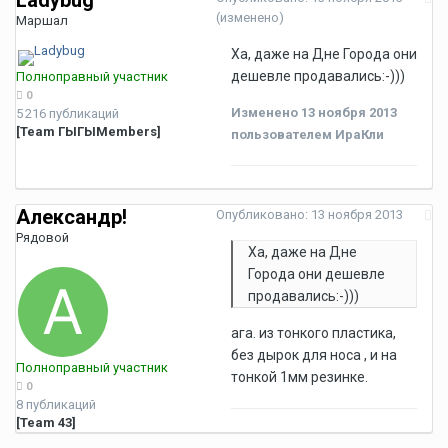
Ladybug
(изменено)
Маршал
Ха, даже на Дне Города они
дешевле продавались:-)))
Полноправный участник
0
Изменено
13 ноября 2013
5 216 публикаций
[Team ГЫГЫMembers]
пользователем ИраКли
Александр!
Опубликовано:
13 ноября 2013
Рядовой
Ха, даже на Дне
Города они дешевле
продавались:-)))
ага. из тонкого пластика,
без дырок для носа , и на
Полноправный участник
тонкой 1мм резинке.
0
8 публикаций
[Team 43]