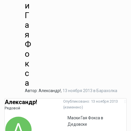
и
Г
а
я
Ф
о
к
с
а
Автор:
Александр!
,
13 ноября 2013
в
Барахолка
Александр!
Опубликовано:
13 ноября 2013
(изменено)
Рядовой
Маски Гая Фокса в
Дедовске