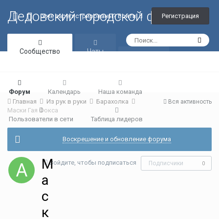
Дедовский городской форум
Регистрация
Уже зарегистрированы? Войти
Сообщество
Чаты
Галерея
Форум
Календарь
Наша команда
Главная
Из рук в руки
Барахолка
Вся активность
Маски Гая Фокса
Пользователи в сети
Таблица лидеров
Воскрешение и обновление форума
М
Войдите, чтобы подписаться
Подписчики
0
а
с
к