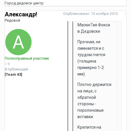
Город:
дедовск центр
Александр!
Опубликовано:
13 ноября 2013
Рядовой
Маски Гая Фокса
в Дедовске
Прочная, не
сминается и с
трудом гнется
Полноправный участник
(толщина
0
примерно 1-2
8 публикаций
мм).
[Team 43]
Плотно держится
на лице, с
обратной
стороны -
поролоновые
вставки.
Крепится на