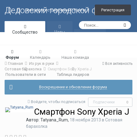
Дедовский городской форум
Регистрация
Уже зарегистрированы? Войти
Сообщество
Чаты
Галерея
Форум
Календарь
Наша команда
Главная
Из рук в руки
Вся активность
Сотовая барахолка
Смартфон Sony Xperia J
Пользователи в сети
Таблица лидеров
Воскрешение и обновление форума
Войдите, чтобы подписаться
Подписчики
0
Смартфон Sony Xperia J
Автор:
Tatyana_Rum
,
18 ноября 2013
в
Сотовая
барахолка