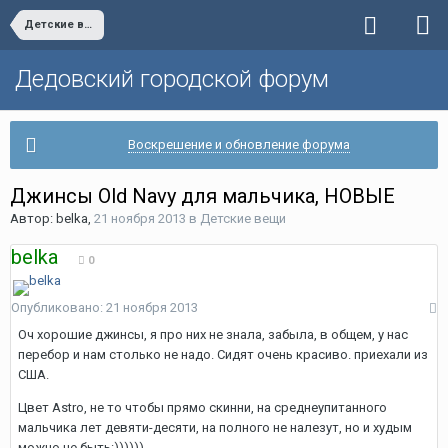
Детские вещи
Дедовский городской форум
Воскрешение и обновление форума
Джинсы Old Navy для мальчика, НОВЫЕ
Автор:
belka
,
21 ноября 2013
в
Детские вещи
belka
0
Опубликовано:
21 ноября 2013
Оч хорошие джинсы, я про них не знала, забыла, в общем, у нас
перебор и нам столько не надо. Сидят очень красиво. приехали из
США.
Цвет Astro, не то чтобы прямо скинни, на среднеупитанного
мальчика лет девяти-десяти, на полного не налезут, но и худым
можно не быть:))))))