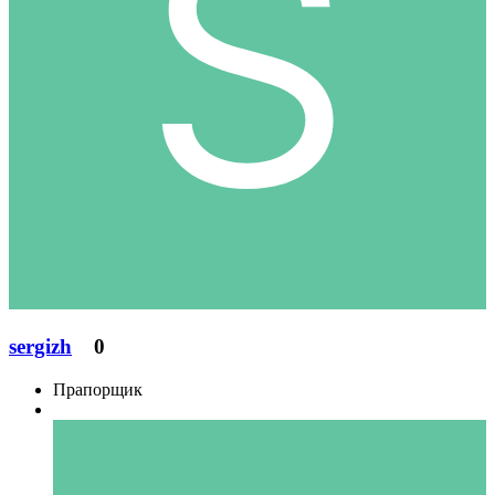
sergizh
0
Прапорщик