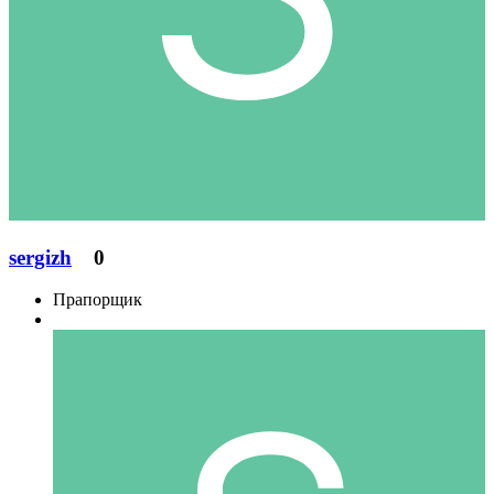
sergizh
0
Прапорщик