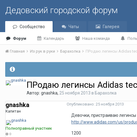
Дедовский городской форум
Сообщество
Чаты
Галерея
Форум
Календарь
Наша команда
Поль
Главная
Из рук в руки
Барахолка
ПРодаю легинсы Adidas tec
ПРодаю легинсы Adidas tec
Автор:
gnashka
,
25 ноября 2013
в
Барахолка
gnashka
Опубликовано:
25 ноября 2013
Капитан
Девочки, пристраиваю легинсы ad
http://www.adidas.com/us/produ
Полноправный участник
1200
0