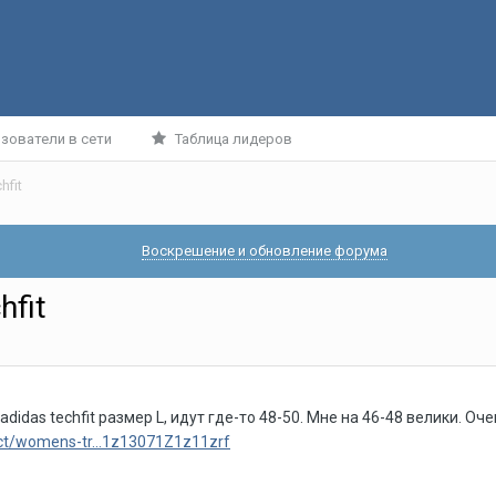
зователи в сети
Таблица лидеров
hfit
Воскрешение и обновление форума
hfit
idas techfit размер L, идут где-то 48-50. Мне на 46-48 велики. О
ct/womens-tr...1z13071Z1z11zrf