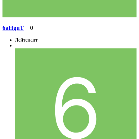
6aHguT
0
Лейтенант