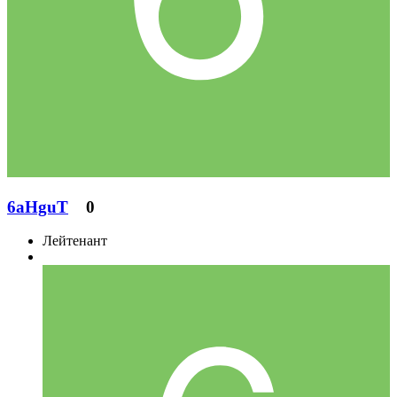
6aHguT
0
Лейтенант