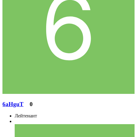
6aHguT
0
Лейтенант