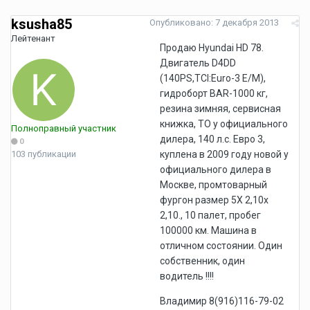
ksusha85
Опубликовано:
7 декабря 2013
Лейтенант
Продаю Hyundai HD 78.
Двигатель D4DD
(140PS,TCI:Euro-3 E/M),
гидроборт BAR-1000 кг,
резина зимняя, сервисная
книжка, ТО у официального
Полноправный участник
дилера, 140 л.с. Евро 3,
0
103 публикации
куплена в 2009 году новой у
официального дилера в
Москве, промтоварный
фургон размер 5Х 2,10х
2,10., 10 палет, пробег
100000 км. Машина в
отличном состоянии. Один
собственник, один
водитель !!!!
Владимир 8(916)116-79-02