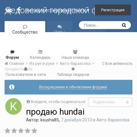
Дедовский городской форум
Регистрация
Уже зарегистрированы? Войти
Сообщество
Чаты
Галерея
Форум
Календарь
Наша команда
Главная
Из рук в руки
Авто-барахолка
Вся активность
продаю hundai
Пользователи в сети
Таблица лидеров
Воскрешение и обновление форума
Войдите, чтобы подписаться
Подписчики
0
продаю hundai
Автор:
ksusha85
,
7 декабря 2013
в
Авто-барахолка