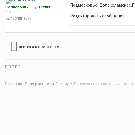
Подмосковье- Волоколамское.Пя
Полноправный участник
0
Редактировать сообщение
62 публикации
ПЕРЕЙТИ К СПИСКУ ТЕМ
Главная
Из рук в руки
Услуги
Нужна бетонная стяжка для Т