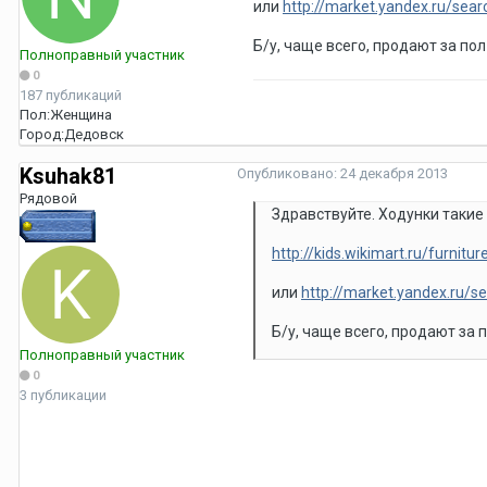
или
http://market.yandex.ru/sear
Б/у, чаще всего, продают за по
Полноправный участник
0
187 публикаций
Пол:
Женщина
Город:
Дедовск
Ksuhak81
Опубликовано:
24 декабря 2013
Рядовой
Здравствуйте. Ходунки такие 
http://kids.wikimart.ru/furnit
или
http://market.yandex.ru/se
Б/у, чаще всего, продают за 
Полноправный участник
0
3 публикации