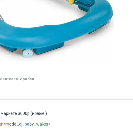
ователем ИраКли
 маркете 3600р (новые!)
/run/mode...dj_baby_walker/