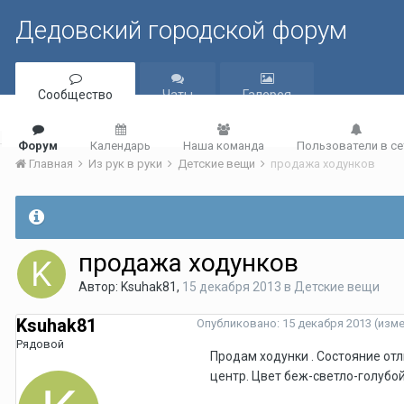
Дедовский городской форум
Сообщество
Чаты
Галерея
Форум
Календарь
Наша команда
Пользователи в се
Главная
Из рук в руки
Детские вещи
продажа ходунков
продажа ходунков
Автор:
Ksuhak81
,
15 декабря 2013
в
Детские вещи
Ksuhak81
Опубликовано:
15 декабря 2013
(изм
Рядовой
Продам ходунки . Состояние от
центр. Цвет беж-светло-голубой