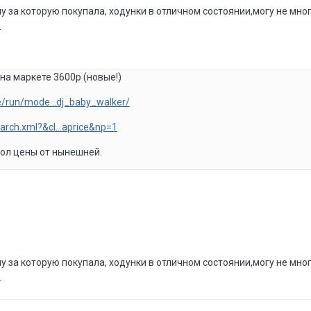
у за которую покупала, ходунки в отличном состоянии,могу не много
.
на маркете 3600р (новые!)
ure/run/mode...dj_baby_walker/
arch.xml?&cl...aprice&np=1
пол цены от нынешней.
у за которую покупала, ходунки в отличном состоянии,могу не много
.