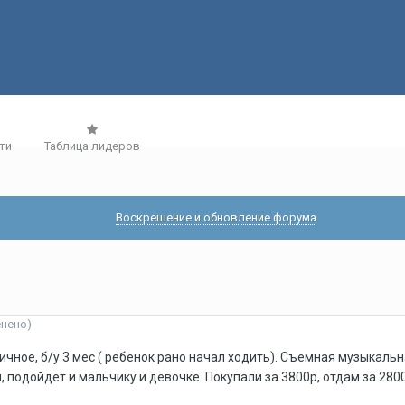
ти
Таблица лидеров
Воскрешение и обновление форума
енено)
личное, б/у 3 мес ( ребенок рано начал ходить). Съемная музыкал
, подойдет и мальчику и девочке. Покупали за 3800р, отдам за 280