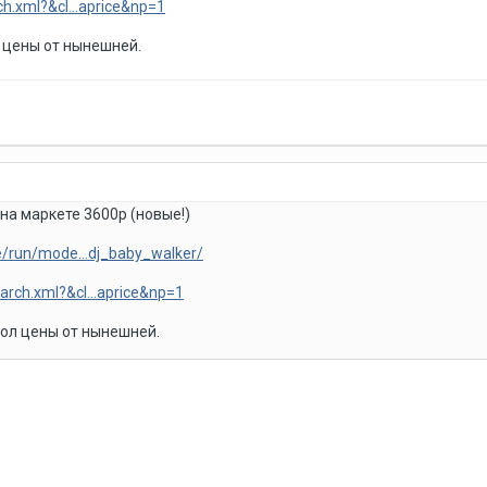
ch.xml?&cl...aprice&np=1
л цены от нынешней.
на маркете 3600р (новые!)
ure/run/mode...dj_baby_walker/
arch.xml?&cl...aprice&np=1
пол цены от нынешней.