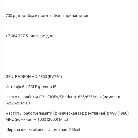
700 р., коробка и все что было прилагается
+7 964 727 51 четыре-два
GPU: RADEON HD 4850 (RV770)
Интерфейс: PCI-Express x16
Частоты работы GPU (ROPs/Shaders): 625/625 MHz (номинал —
625/625 МГц)
Частоты работы памяти (физическая (эффективная)): 990 (1980)
MHz (номинал — 1000 (2000) МГц)
Ширина шины обмена с памятью: 256bit