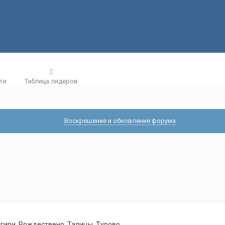
ти
Таблица лидеров
Воскрешение и обновление форума
гири, Рождествено, Талицы, Турово.