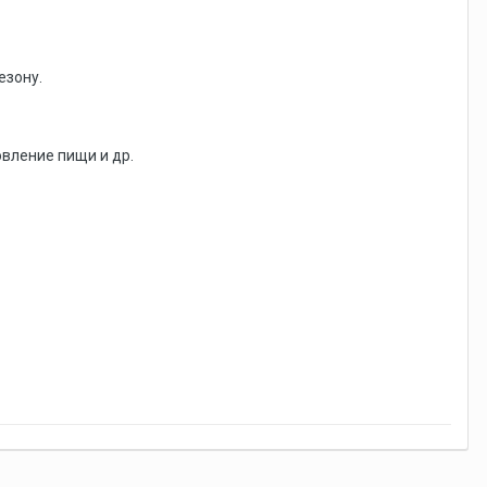
езону.
овление пищи и др.