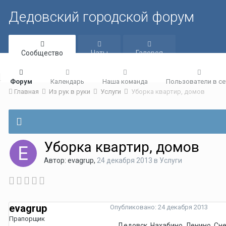
Дедовский городской форум
Сообщество
Чаты
Галерея
Форум
Календарь
Наша команда
Пользователи в се
Главная
Из рук в руки
Услуги
Уборка квартир, домов
Уборка квартир, домов
Автор:
evagrup
,
24 декабря 2013
в
Услуги
evagrup
Опубликовано:
24 декабря 2013
Прапорщик
Дедовск, Нахабино, Ленино, Сне