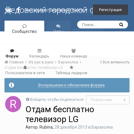
Дедовский городской форум
Регистрация
Уже зарегистрированы? Войти
Сообщество
Чаты
Галерея
Форум
Календарь
Наша команда
Главная
Из рук в руки
Барахолка
Вся активность
Отдам бесплатно телевизор LG
Пользователи в сети
Таблица лидеров
Воскрешение и обновление форума
Войдите, чтобы подписаться
Подписчики
0
Отдам бесплатно
телевизор LG
Автор:
Rubina
,
28 декабря 2013
в
Барахолка