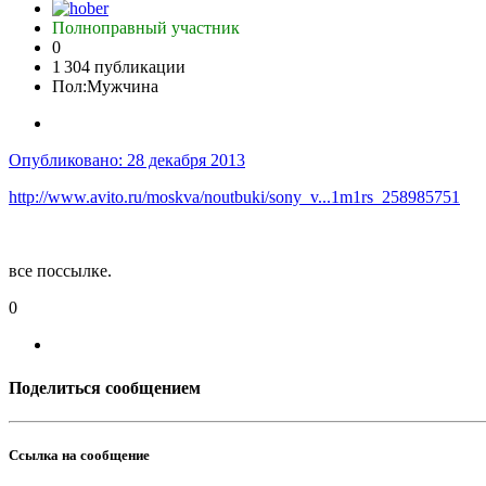
Полноправный участник
0
1 304 публикации
Пол:
Мужчина
Опубликовано:
28 декабря 2013
http://www.avito.ru/moskva/noutbuki/sony_v...1m1rs_258985751
все поссылке.
0
Поделиться сообщением
Ссылка на сообщение