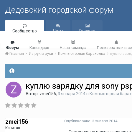
Дедовский городской форум
Сообщество
Чаты
Галерея
Форум
Календарь
Наша команда
Пользователи в се
Главная
Из рук в руки
Компьютерная барахолка
куплю заря
куплю зарядку для sony ps
Автор:
zmei156
,
3 января 2014
в
Компьютерная барах
zmei156
Опубликовано:
3 января 2014
Капитан
Состояние не важно, главное ч