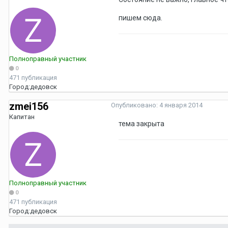
пишем сюда.
Полноправный участник
0
471 публикация
Город:
дедовск
zmei156
Опубликовано:
4 января 2014
Капитан
тема закрыта
Полноправный участник
0
471 публикация
Город:
дедовск