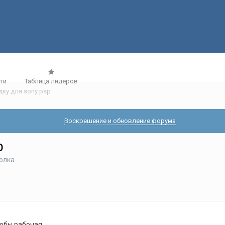
ти
Таблица лидеров
дку для sony psp
Воскрешение и обновление форума
p
олка
тобы рабочая.