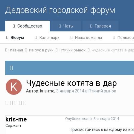
Дедовский городской форум
Сообщество
Чаты
Галерея
Форум
Календарь
Наша команда
Пользов
Главная
Из рук в руки
Птичий рынок
Чудесные котята в да
Чудесные котята в дар
Автор:
kris-me
,
3 января 2014
в
Птичий рынок
kris-me
Опубликовано:
3 января 2014
Сержант
Присмотритесь к каждому из кот