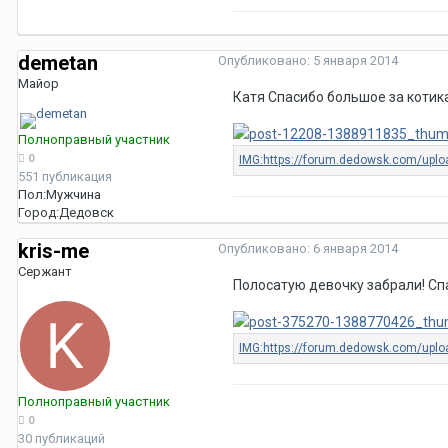
demetan
Опубликовано:
5 января 2014
Майор
Катя Спасибо большое за котика
Полноправный участник
0
551 публикация
Пол:
Мужчина
Город:
Дедовск
kris-me
Опубликовано:
6 января 2014
Сержант
Полосатую девочку забрали! С
Полноправный участник
0
30 публикаций