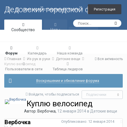
Дедовский городской форум
Регистрация
Уже зарегистрированы? Войти
Сообщество
Чаты
Галерея
Форум
Календарь
Наша команда
Главная
Из рук в руки
Детские вещи
Вся активность
Куплю велосипед
Пользователи в сети
Таблица лидеров
Воскрешение и обновление форума
Войдите, чтобы подписаться
Подписчики
0
Куплю велосипед
Автор:
Вербочка
,
12 января 2014
в
Детские вещи
Вербочка
Опубликовано:
12 января 2014