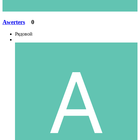
Awerters
0
Рядовой