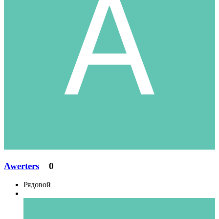
Awerters
0
Рядовой