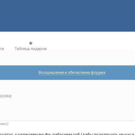
ти
Таблица лидеров
Воскрешение и обновление форума
холка
нено)
ушатос, с наличием ви-фи, рабочими усб (дабы подключить мышу и ю