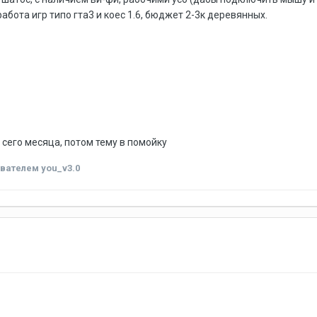
абота игр типо гта3 и коес 1.6, бюджет 2-3к деревянных.
 сего месяца, потом тему в помойку
вателем you_v3.0