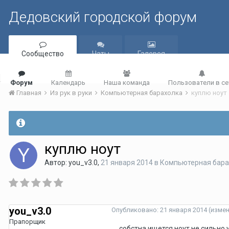
Дедовский городской форум
Сообщество
Чаты
Галерея
Форум
Календарь
Наша команда
Пользователи в се
Главная
Из рук в руки
Компьютерная барахолка
куплю ноут
куплю ноут
Автор:
you_v3.0
,
21 января 2014
в
Компьютерная бара
you_v3.0
Опубликовано:
21 января 2014
(изме
Прапорщик
собстна ищется ноут не сильно 