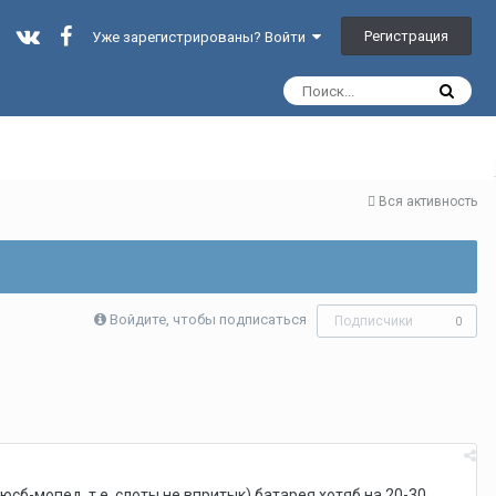
Регистрация
Уже зарегистрированы? Войти
Вся активность
Войдите, чтобы подписаться
Подписчики
0
сб-мопед, т.е. слоты не впритык) батарея хотяб на 20-30