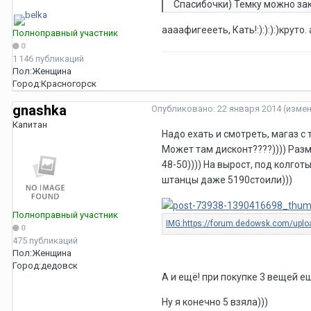
Спасибочки) Темку можно закр
аааафигеееть, Кать!:):):):)круто
Полноправный участник
0
1 146 публикаций
Пол:
Женщина
Город:
Красногорск
gnashka
Опубликовано:
22 января 2014
(изме
Капитан
Надо ехать и смотреть, магаз с
Может там дисконт????)))) Разм
48-50)))) На вырост, под колгот
штанцы даже 5190стоили)))
Полноправный участник
0
475 публикаций
Пол:
Женщина
Город:
дедовск
А и ещё! при покупке 3 вещей е
Ну я конечно 5 взяла)))