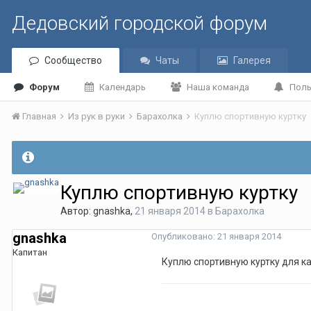
Дедовский городской форум
Сообщество
Чаты
Галерея
Форум
Календарь
Наша команда
Поль
Главная
Из рук в руки
Барахолка
Куплю спортивную куртку
Куплю спортивную куртку
Автор:
gnashka
,
21 января 2014
в
Барахолка
gnashka
Опубликовано:
21 января 2014
Капитан
Куплю спортивную куртку для ка