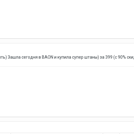
ь) Зашла сегодня в BAON и купила супер штаны) за 399 (с 90% скид