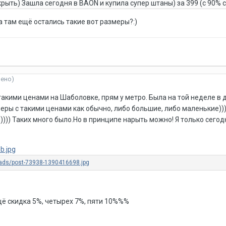
ыть) Зашла сегодня в BAON и купила супер штаны) за 399 (с 90% с
. а там ещё остались такие вот размеры?:)
нено)
 такими ценами на Шаболовке, прям у метро. Была на той неделе в 
еры с такими ценами как обычно, либо большие, либо маленькие)))
ы)))) Таких много было.Но в принципе нарыть можно! Я только сегод
щё скидка 5%, четырех 7%, пяти 10%%%