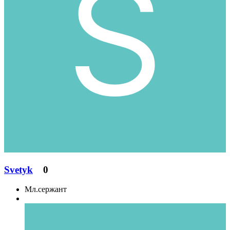
Svetyk
0
Мл.сержант