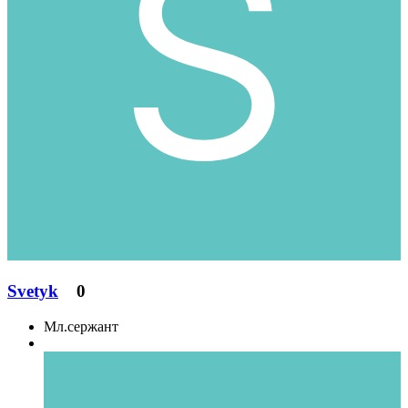
Svetyk
0
Мл.сержант