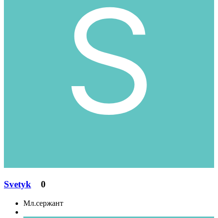
Svetyk
0
Мл.сержант