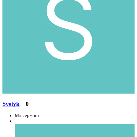
Svetyk
0
Мл.сержант